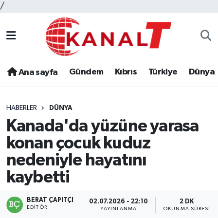
/
Gündem
Kıbrıs
Türkiye
Dünya
Ana sayfa
HABERLER
DÜNYA
Kanada'da yüzüne yarasa
konan çocuk kuduz
nedeniyle hayatını
kaybetti
BERAT ÇAPITÇI
02.07.2026 - 22:10
2 DK
EDITÖR
YAYINLANMA
OKUNMA SÜRESI