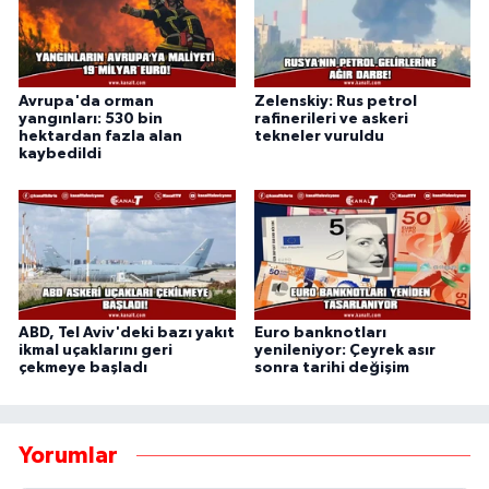
Avrupa'da orman
Zelenskiy: Rus petrol
yangınları: 530 bin
rafinerileri ve askeri
hektardan fazla alan
tekneler vuruldu
kaybedildi
ABD, Tel Aviv'deki bazı yakıt
Euro banknotları
ikmal uçaklarını geri
yenileniyor: Çeyrek asır
çekmeye başladı
sonra tarihi değişim
Yorumlar