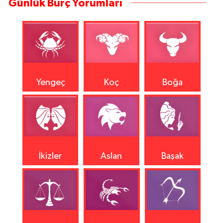
Günlük Burç Yorumları
Yengeç
Koç
Boğa
İkizler
Aslan
Başak