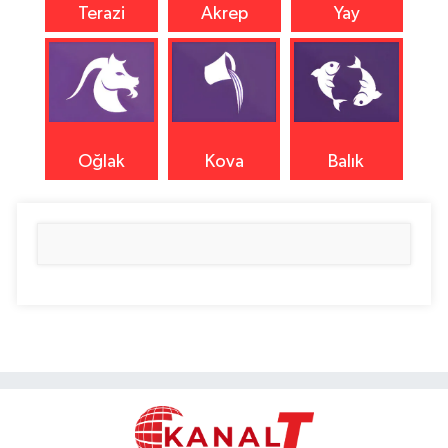
Terazi
Akrep
Yay
Oğlak
Kova
Balık