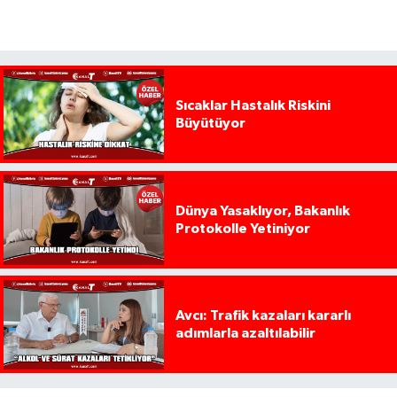
Sıcaklar Hastalık Riskini
Büyütüyor
Dünya Yasaklıyor, Bakanlık
Protokolle Yetiniyor
Avcı: Trafik kazaları kararlı
adımlarla azaltılabilir