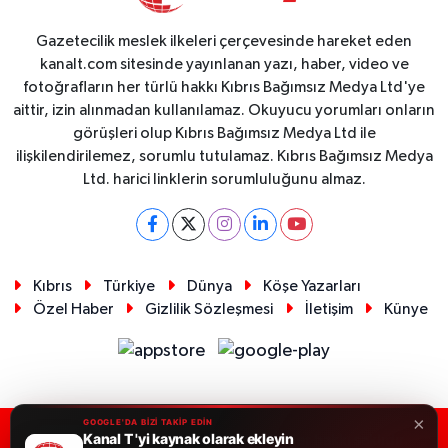
Gazetecilik meslek ilkeleri çerçevesinde hareket eden
kanalt.com sitesinde yayınlanan yazı, haber, video ve
fotoğrafların her türlü hakkı Kıbrıs Bağımsız Medya Ltd'ye
aittir, izin alınmadan kullanılamaz. Okuyucu yorumları onların
görüşleri olup Kıbrıs Bağımsız Medya Ltd ile
ilişkilendirilemez, sorumlu tutulamaz. Kıbrıs Bağımsız Medya
Ltd. harici linklerin sorumluluğunu almaz.
Kıbrıs
Türkiye
Dünya
Köşe Yazarları
Özel Haber
Gizlilik Sözleşmesi
İletişim
Künye
×
GOOGLE'DA BİZİ TAKİP EDİN
Kanal T 'yi kaynak olarak ekleyin
RSS
Copyright © 2026. Her hakkı saklıdır.