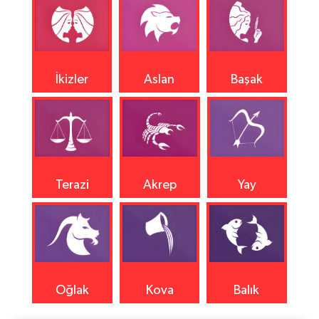
İkizler
Aslan
Başak
Terazi
Akrep
Yay
Oğlak
Kova
Balık