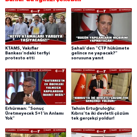
KTAMS, Vakıflar
Şahali'den "CTP hükümete
Bankası'ndaki terfiyi
gelince ne yapacak?"
protesto etti
sorusuna yanıt
Erhürman: "Sonuç
Tahsin Ertuğruloğlu:
Üretmeyecek 5+1'in Anlamı
Kıbrıs’ta iki devletli çözüm
Yok"
tek gerçekçi yoldur!