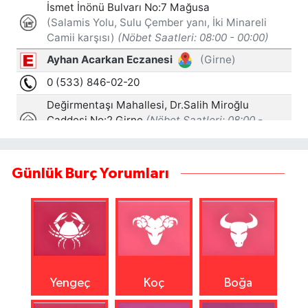
Günlük Burç Yorumları
Yengeç
Koç
Boğa