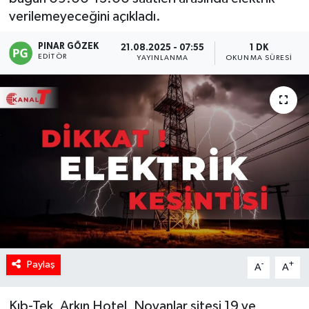
verilemeyeceğini açıkladı.
PINAR GÖZEK
21.08.2025 - 07:55
1 DK
EDITÖR
YAYINLANMA
OKUNMA SÜRESI
Paylaş
-
+
A
A
Kıb-Tek, Arkın Hotel, Noyanlar sitesi 19 ve