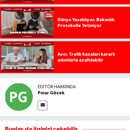
Dünya Yasaklıyor, Bakanlık
Protokolle Yetiniyor
Avcı: Trafik kazaları kararlı
adımlarla azaltılabilir
EDITÖR HAKKINDA
Pınar Gözek
Bunlar da ilginizi çekebilir