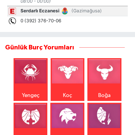
Günlük Burç Yorumları
Yengeç
Koç
Boğa