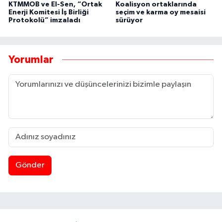
KTMMOB ve El-Sen, “Ortak
Koalisyon ortaklarında
Enerji Komitesi İş Birliği
seçim ve karma oy mesaisi
Protokolü” imzaladı
sürüyor
Yorumlar
Gönder