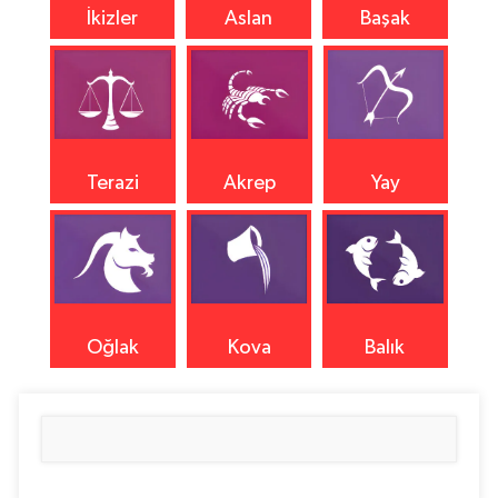
İkizler
Aslan
Başak
Terazi
Akrep
Yay
Oğlak
Kova
Balık