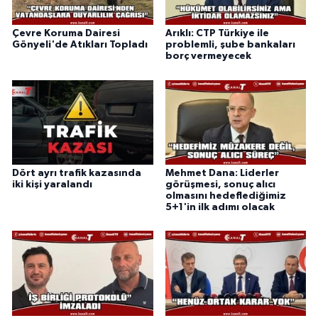
Çevre Koruma Dairesi
Arıklı: CTP Türkiye ile
Gönyeli'de Atıkları Topladı
problemli, şube bankaları
borç vermeyecek
Dört ayrı trafik kazasında
Mehmet Dana: Liderler
iki kişi yaralandı
görüşmesi, sonuç alıcı
olmasını hedeflediğimiz
5+1'in ilk adımı olacak