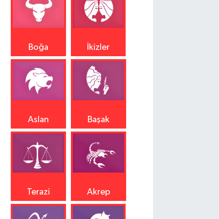
Boğa
İkizler
Aslan
Başak
Terazi
Akrep