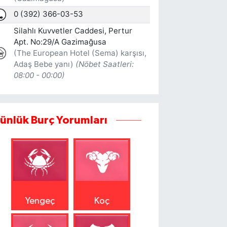
ünlük Burç Yorumları
Yengeç
Koç