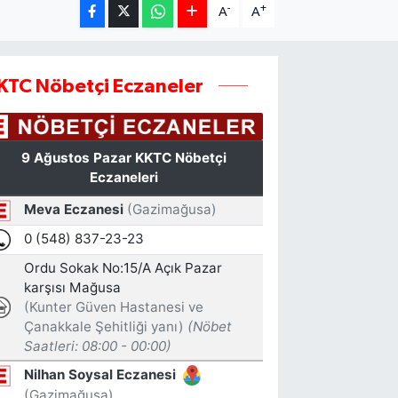
-
+
A
A
KTC Nöbetçi Eczaneler