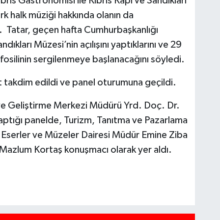
ıbrıs Gastronomisi ile Kıbrıs Kapı ve Sandıkları
Türk halk müziği hakkında olanın da
tı. Tatar, geçen hafta Cumhurbaşkanlığı
dıkları Müzesi’nin açılışını yaptıklarını ve 29
fosilinin sergilenmeye başlanacağını söyledi.
 takdim edildi ve panel oturumuna geçildi.
e Geliştirme Merkezi Müdürü Yrd. Doç. Dr.
aptığı panelde, Turizm, Tanıtma ve Pazarlama
 Eserler ve Müzeler Dairesi Müdür Emine Ziba
Mazlum Kortaş konuşmacı olarak yer aldı.