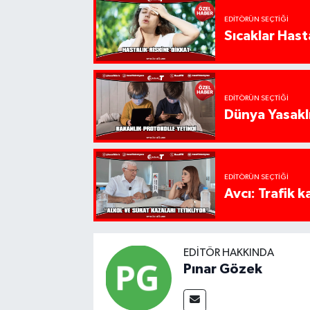
EDITÖRÜN SEÇTIĞI
Sıcaklar Hast
EDITÖRÜN SEÇTIĞI
Dünya Yasaklı
EDITÖRÜN SEÇTIĞI
Avcı: Trafik k
EDITÖR HAKKINDA
Pınar Gözek