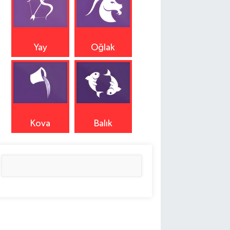
Yay
Oğlak
Kova
Balık