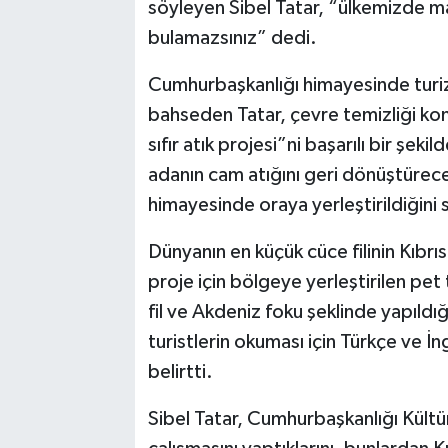
söyleyen Sibel Tatar, “ülkemizde ma
bulamazsınız” dedi.
Cumhurbaşkanlığı himayesinde turizm
bahseden Tatar, çevre temizliği k
sıfır atık projesi”ni başarılı bir şek
adanın cam atığını geri dönüştürec
himayesinde oraya yerleştirildiğini 
Dünyanın en küçük cüce filinin Kıbr
proje için bölgeye yerleştirilen pe
fil ve Akdeniz foku şeklinde yapıldığ
turistlerin okuması için Türkçe ve İng
belirtti.
Sibel Tatar, Cumhurbaşkanlığı Kültür 