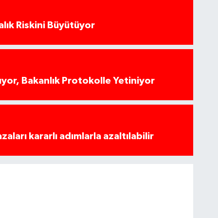
alık Riskini Büyütüyor
yor, Bakanlık Protokolle Yetiniyor
azaları kararlı adımlarla azaltılabilir