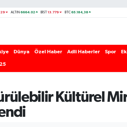
329
6664.02
13.779
65.184,38
ALTIN
BİST
BTC
kiye
Dünya
Özel Haber
Adli Haberler
Spor
Ek
025
ülebilir Kültürel Mir
lendi