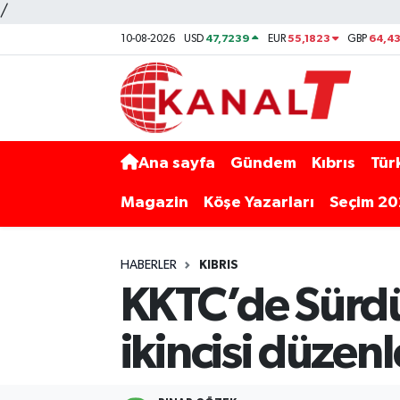
/
47,7239
55,1823
64,4
10-08-2026
USD
EUR
GBP
Ana sayfa
Gündem
Kıbrıs
Tür
Magazin
Köşe Yazarları
Seçim 2
HABERLER
KIBRIS
KKTC’de Sürdür
ikincisi düzen