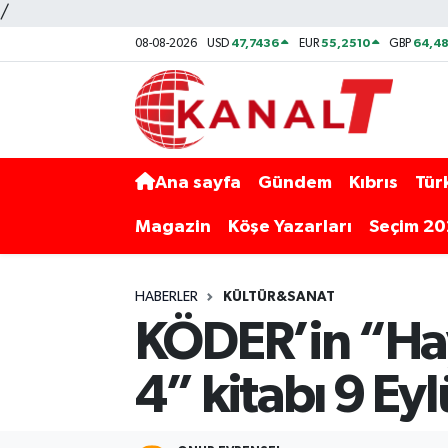
/
47,7436
55,2510
64,48
08-08-2026
USD
EUR
GBP
Ana sayfa
Gündem
Kıbrıs
Tür
Magazin
Köşe Yazarları
Seçim 2
HABERLER
KÜLTÜR&SANAT
KÖDER’in “Hay
4” kitabı 9 Eyl