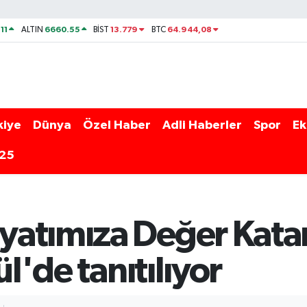
11
6660.55
13.779
64.944,08
ALTIN
BİST
BTC
kiye
Dünya
Özel Haber
Adli Haberler
Spor
Ek
025
atımıza Değer Katan
ül'de tanıtılıyor