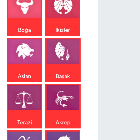
Boğa
İkizler
Aslan
Başak
Terazi
Akrep