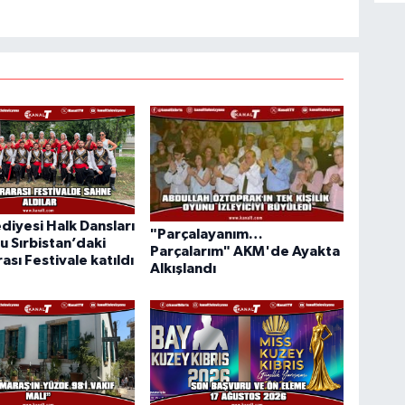
diyesi Halk Dansları
"Parçalayanım…
u Sırbistan’daki
Parçalarım" AKM'de Ayakta
ası Festivale katıldı
Alkışlandı