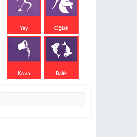
Yay
Oğlak
Kova
Balık