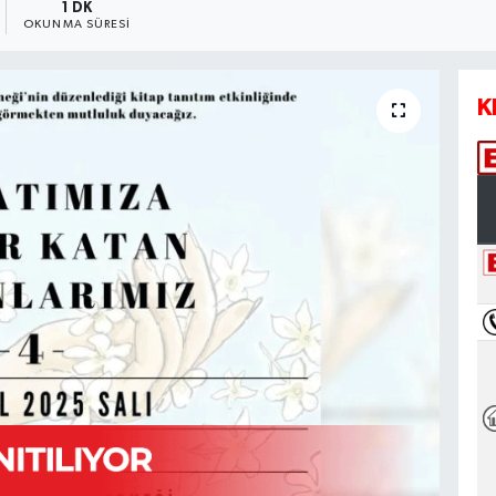
1 DK
OKUNMA SÜRESI
K