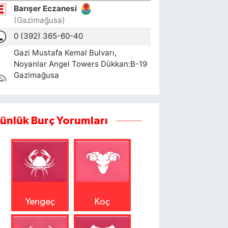
ünlük Burç Yorumları
Yengeç
Koç