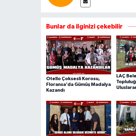
Bunlar da ilginizi çekebilir
LAÇ Bele
Otello Çoksesli Korosu,
Topluluğ
Floransa’da Gümüş Madalya
Uluslarar
Kazandı