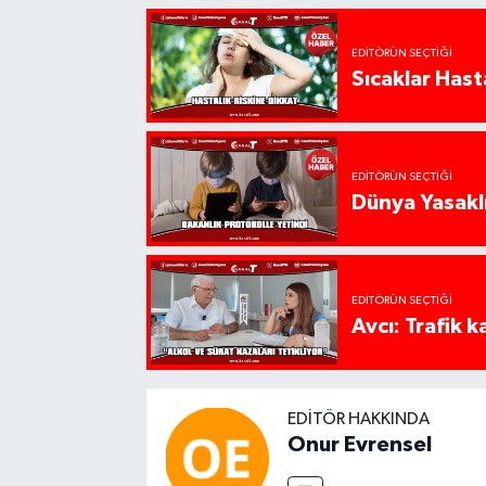
EDITÖRÜN SEÇTIĞI
Sıcaklar Hast
EDITÖRÜN SEÇTIĞI
Dünya Yasaklı
EDITÖRÜN SEÇTIĞI
Avcı: Trafik k
EDITÖR HAKKINDA
Onur Evrensel