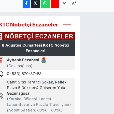
-
+
A
A
KTC Nöbetçi Eczaneler