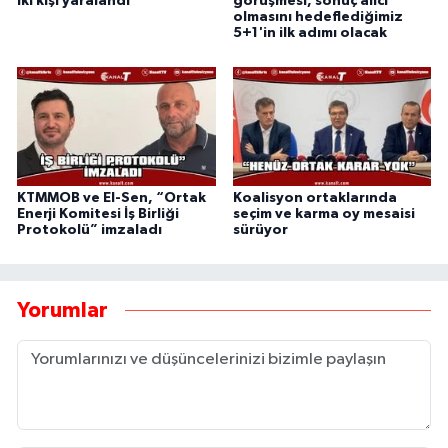
iki kişi yaralandı
görüşmesi, sonuç alıcı
olmasını hedeflediğimiz
5+1'in ilk adımı olacak
KTMMOB ve El-Sen, “Ortak
Koalisyon ortaklarında
Enerji Komitesi İş Birliği
seçim ve karma oy mesaisi
Protokolü” imzaladı
sürüyor
Yorumlar