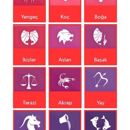
Yengeç
Koç
Boğa
İkizler
Aslan
Başak
Terazi
Akrep
Yay