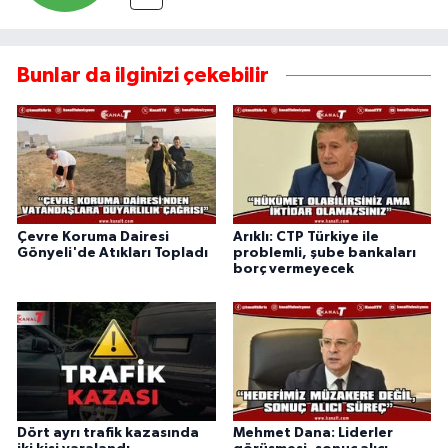
Bunlar da ilginizi çekebilir
Çevre Koruma Dairesi
Arıklı: CTP Türkiye ile
Gönyeli'de Atıkları Topladı
problemli, şube bankaları
borç vermeyecek
Dört ayrı trafik kazasında
Mehmet Dana: Liderler