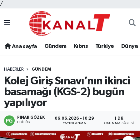
/
Gündem
Kıbrıs
Türkiye
Dünya
Ana sayfa
HABERLER
GÜNDEM
Kolej Giriş Sınavı’nın ikinci
basamağı (KGS-2) bugün
yapılıyor
PINAR GÖZEK
06.06.2026 - 10:29
1 DK
EDITÖR
YAYINLANMA
OKUNMA SÜRESI