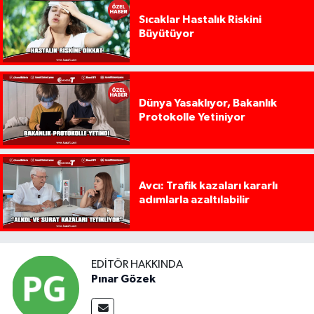
Sıcaklar Hastalık Riskini
Büyütüyor
Dünya Yasaklıyor, Bakanlık
Protokolle Yetiniyor
Avcı: Trafik kazaları kararlı
adımlarla azaltılabilir
EDITÖR HAKKINDA
Pınar Gözek