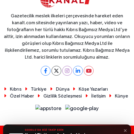
Gazetecilik meslek ilkeleri çerçevesinde hareket eden
kanalt.com sitesinde yayınlanan yazı, haber, video ve
fotoğrafların her türlü hakkı Kıbrıs Bağımsız Medya Ltd'ye
aittir, izin alınmadan kullanılamaz. Okuyucu yorumları onların
görüşleri olup Kıbrıs Bağımsız Medya Ltd ile
ilişkilendirilemez, sorumlu tutulamaz. Kıbrıs Bağımsız Medya
Ltd. harici linklerin sorumluluğunu almaz.
Kıbrıs
Türkiye
Dünya
Köşe Yazarları
Özel Haber
Gizlilik Sözleşmesi
İletişim
Künye
×
GOOGLE'DA BİZİ TAKİP EDİN