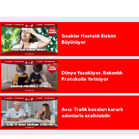
Sıcaklar Hastalık Riskini
Büyütüyor
Dünya Yasaklıyor, Bakanlık
Protokolle Yetiniyor
Avcı: Trafik kazaları kararlı
adımlarla azaltılabilir