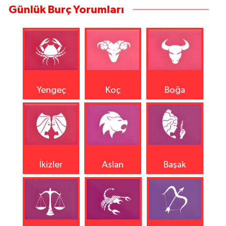
Günlük Burç Yorumları
Yengeç
Koç
Boğa
İkizler
Aslan
Başak