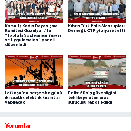
Kamu-İş Kadın Dayanışma
Kıbrıs Türk Polis Mensupları
Komitesi Güzelyurt’ta
Derneği, CTP’yi ziyaret etti
“Toplu İş Sözleşmesi Yasası
ve Uygulamaları” paneli
düzenledi
Lefkoşa'da perşembe günü
Polis: Sürüş güvenliğini
iki saatlik elektrik kesintisi
tehlikeye atan araç
yapılacak
sürücüsü rapor edildi
Yorumlar