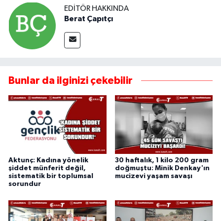
EDITÖR HAKKINDA
Berat Çapıtçı
Bunlar da ilginizi çekebilir
Aktunç: Kadına yönelik
30 haftalık, 1 kilo 200 gram
şiddet münferit değil,
doğmuştu: Minik Denkay'ın
sistematik bir toplumsal
mucizevi yaşam savaşı
sorundur