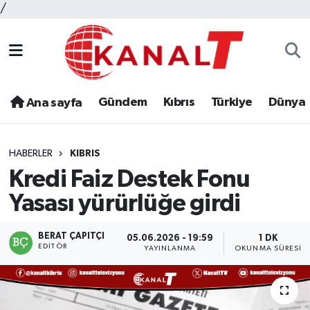
/
Gündem
Kıbrıs
Türkiye
Dünya
Ana sayfa
HABERLER
KIBRIS
Kredi Faiz Destek Fonu
Yasası yürürlüğe girdi
BERAT ÇAPITÇI
05.06.2026 - 19:59
1 DK
EDITÖR
YAYINLANMA
OKUNMA SÜRESI