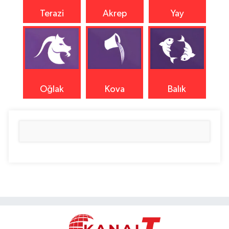
Terazi
Akrep
Yay
Oğlak
Kova
Balık