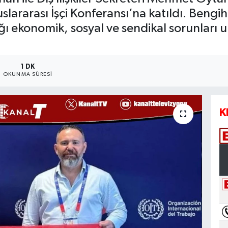
lararası İşçi Konferansı’na katıldı. Beng
ığı ekonomik, sosyal ve sendikal sorunları 
1 DK
OKUNMA SÜRESI
K