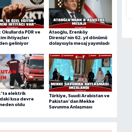
 Okullarda PDR ve
Ataoğlu, Erenköy
im ihtiyaçları
Direnişi'nin 62. yıl dönümü
en geliniyor
dolayısıyla mesaj yayımladı
'ta elektrik
Türkiye, Suudi Arabistan ve
daki kısa devre
Pakistan'dan Mekke
 neden oldu
Savunma Anlaşması