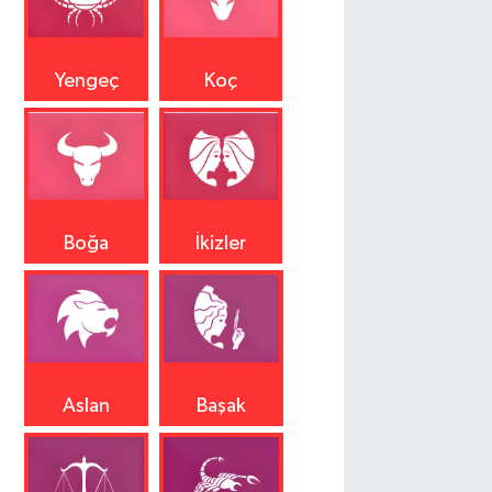
Yengeç
Koç
Boğa
İkizler
Aslan
Başak