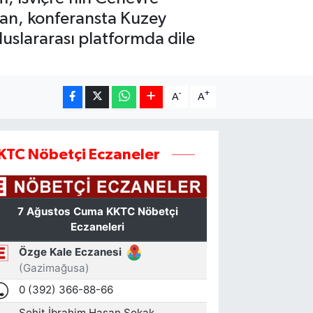
ihan, konferansta Kuzey
uluslararası platformda dile
-
+
A
A
KTC Nöbetçi Eczaneler