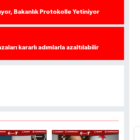
yor, Bakanlık Protokolle Yetiniyor
azaları kararlı adımlarla azaltılabilir