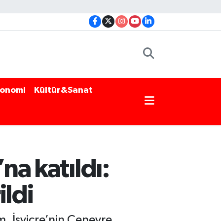
onomi
Kültür&Sanat
na katıldı:
ildi
, İsviçre’nin Cenevre