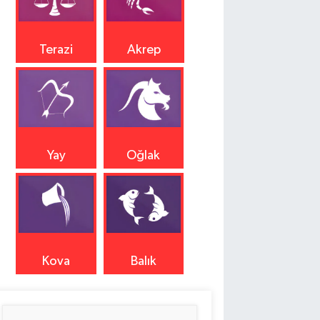
Terazi
Akrep
Yay
Oğlak
Kova
Balık