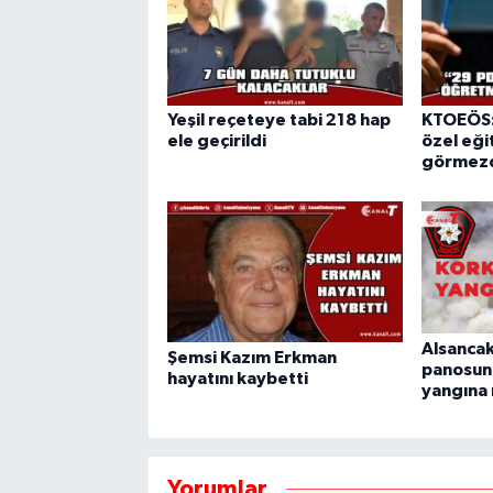
Yeşil reçeteye tabi 218 hap
KTOEÖS:
ele geçirildi
özel eğit
görmezd
Alsancak
Şemsi Kazım Erkman
panosun
hayatını kaybetti
yangına
Yorumlar