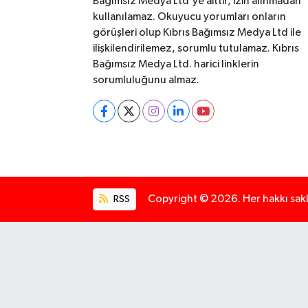
Bağımsız Medya Ltd'ye aittir, izin alınmadan
kullanılamaz. Okuyucu yorumları onların
görüşleri olup Kıbrıs Bağımsız Medya Ltd ile
ilişkilendirilemez, sorumlu tutulamaz. Kıbrıs
Bağımsız Medya Ltd. harici linklerin
sorumluluğunu almaz.
RSS
Copyright © 2026. Her hakkı saklı