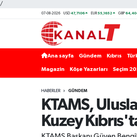
/
47,7106
55,1652
64,40
07-08-2026
USD
EUR
GBP
Ana sayfa
Gündem
Kıbrıs
Tür
Magazin
Köşe Yazarları
Seçim 2
HABERLER
GÜNDEM
KTAMS, Uluslar
Kuzey Kıbrıs'ta
KTAMS Başkanı Güven Bengihan