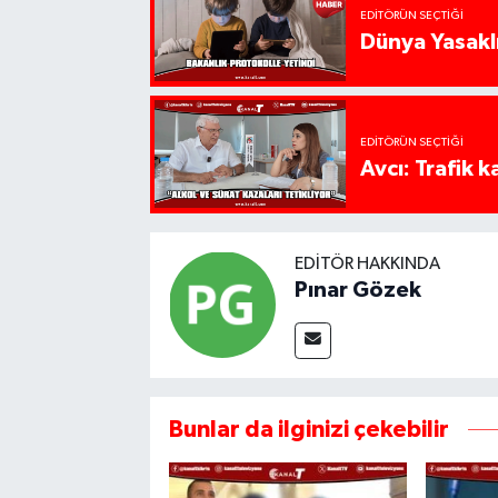
EDITÖRÜN SEÇTIĞI
Dünya Yasaklı
EDITÖRÜN SEÇTIĞI
Avcı: Trafik k
EDITÖR HAKKINDA
Pınar Gözek
Bunlar da ilginizi çekebilir