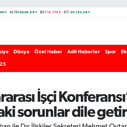
46
6648.99
13.773
65.130,04
ALTIN
BİST
BTC
kiye
Dünya
Özel Haber
Adli Haberler
Spor
Ek
025
arası İşçi Konferansı’
ki sorunlar dile getir
 ile Dış İlişkiler Sekreteri Mehmet Oytam