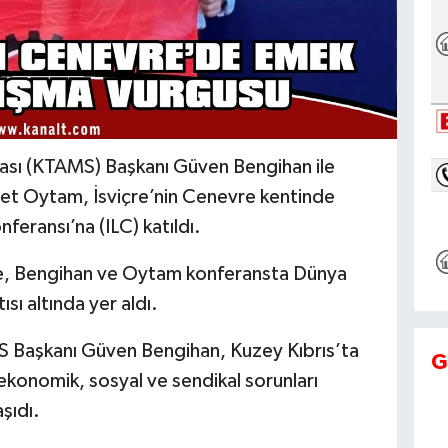
ası (KTAMS) Başkanı Güven Bengihan ile
met Oytam, İsviçre’nin Cenevre kentinde
feransı’na (ILC) katıldı.
e, Bengihan ve Oytam konferansta Dünya
ı altında yer aldı.
Başkanı Güven Bengihan, Kuzey Kıbrıs’ta
G
 ekonomik, sosyal ve sendikal sorunları
şıdı.