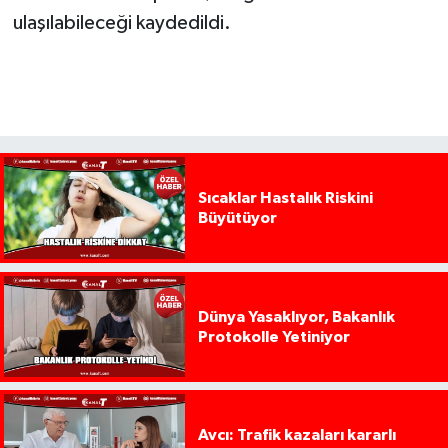
ulaşılabileceği kaydedildi.
Sıcaklar Hastalık Riskini
Büyütüyor
Dünya Yasaklıyor, Bakanlık
Protokolle Yetiniyor
Avcı: Trafik kazaları kararlı