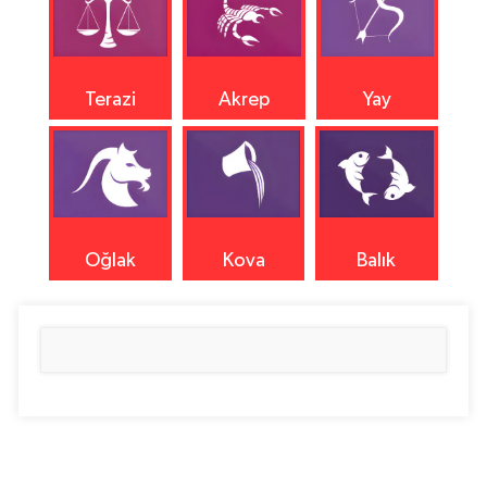
Terazi
Akrep
Yay
Oğlak
Kova
Balık