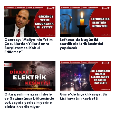
Özersay: "Maliye'nin Yetim
Lefkoşa'da bugün iki
Çocuklardan Yıllar Sonra
saatlik elektrik kesintisi
Borç İstemesi Kabul
yapılacak
Edilemez"
Orta gerilim arızası: İskele
Girne'de bıçaklı kavga: Bir
ve Gazimağusa bölgesinde
kişi hayatını kaybetti
çok sayıda yerleşim yerine
elektrik verilemiyor