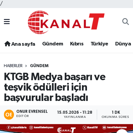
/
Gündem
Kıbrıs
Türkiye
Dünya
Ana sayfa
HABERLER
GÜNDEM
KTGB Medya başarı ve
teşvik ödülleri için
başvurular başladı
ONUR EVRENSEL
15.05.2026 - 11:28
1 DK
EDITÖR
YAYINLANMA
OKUNMA SÜRESI