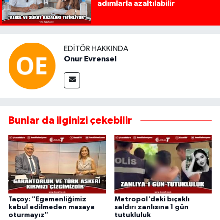
adımlarla azaltılabilir
EDITÖR HAKKINDA
Onur Evrensel
Bunlar da ilginizi çekebilir
Taçoy: "Egemenliğimiz
Metropol'deki bıçaklı
kabul edilmeden masaya
saldırı zanlısına 1 gün
oturmayız"
tutukluluk