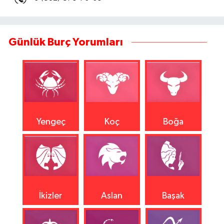
Günlük Burç Yorumları
Yengeç
Koç
Boğa
İkizler
Aslan
Başak