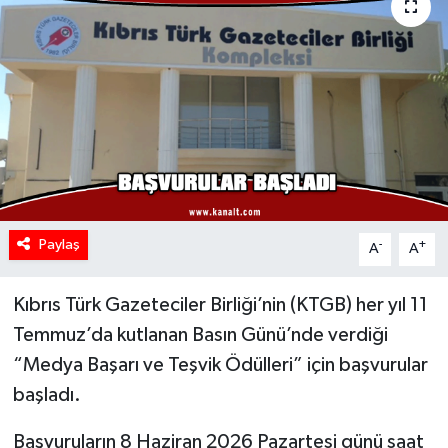
Paylaş
-
+
A
A
Kıbrıs Türk Gazeteciler Birliği’nin (KTGB) her yıl 11
Temmuz’da kutlanan Basın Günü’nde verdiği
“Medya Başarı ve Teşvik Ödülleri” için başvurular
başladı.
Başvuruların 8 Haziran 2026 Pazartesi günü saat