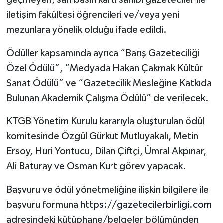
geçmeyen, sarı basın kartı sahibi gazeteciler ile
iletişim fakültesi öğrencileri ve/veya yeni
mezunlara yönelik olduğu ifade edildi.
Ödüller kapsamında ayrıca “Barış Gazeteciliği
Özel Ödülü”, “Medyada Hakan Çakmak Kültür
Sanat Ödülü” ve “Gazetecilik Mesleğine Katkıda
Bulunan Akademik Çalışma Ödülü” de verilecek.
KTGB Yönetim Kurulu kararıyla oluşturulan ödül
komitesinde Özgül Gürkut Mutluyakalı, Metin
Ersoy, Huri Yontucu, Dilan Çiftçi, Ümral Akpınar,
Ali Baturay ve Osman Kurt görev yapacak.
Başvuru ve ödül yönetmeliğine ilişkin bilgilere ile
başvuru formuna
https://gazetecilerbirligi.com
adresindeki kütüphane/belgeler bölümünden