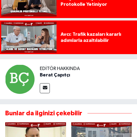
Protokolle Yetiniyor
Avcı: Trafik kazaları kararlı
adımlarla azaltılabilir
EDITÖR HAKKINDA
Berat Çapıtçı
Bunlar da ilginizi çekebilir