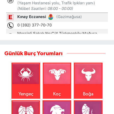
Günlük Burç Yorumları
Yengeç
Koç
Boğa