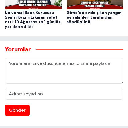
Universal Bank Kurucusu
Girne’de evde çıkan yangın
Şemsi Kazım Erkman vefat
ev sakinleri tarafından
etti: 10 Ağustos'ta 1 günlük
söndürüldü
yas ilan edildi
Yorumlar
Gönder