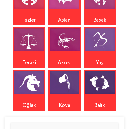
İkizler
Aslan
Başak
Terazi
Akrep
Yay
Oğlak
Kova
Balık