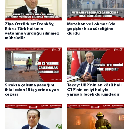
Ziya Öztürkler: Erenköy,
Metehan ve Lokmacı'da
Kıbrıs Türk halkının
geçişler kısa süreliğine
vatanına vurduğu silinmez
durdu
mührüdür
Sıcakta çalışma yasağını
Taçoy: UBP’nin en kötü hali
ihlal eden 19 iş yerine uyarı
CTP’nin en iyi haliyle
cezası
yarışabilecek durumdadır