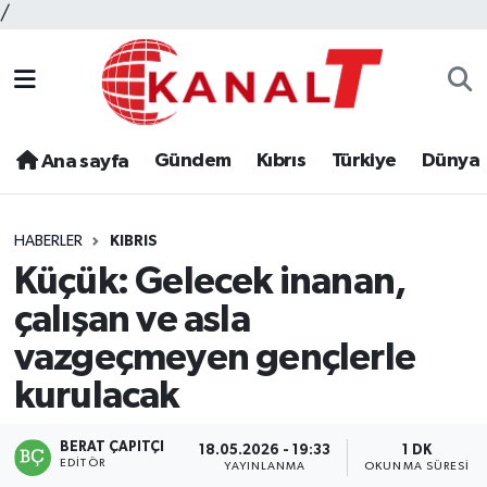
/
Gündem
Kıbrıs
Türkiye
Dünya
Ana sayfa
HABERLER
KIBRIS
Küçük: Gelecek inanan,
çalışan ve asla
vazgeçmeyen gençlerle
kurulacak
BERAT ÇAPITÇI
18.05.2026 - 19:33
1 DK
EDITÖR
YAYINLANMA
OKUNMA SÜRESI