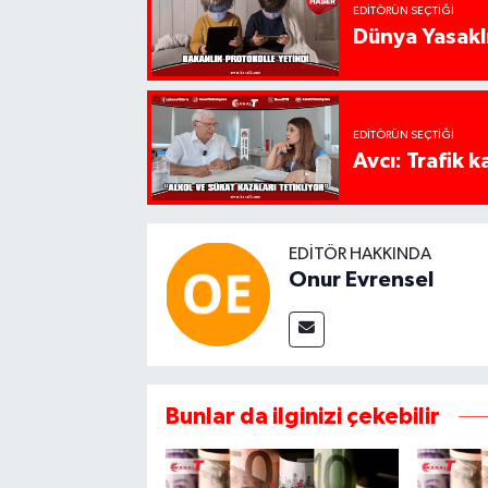
EDITÖRÜN SEÇTIĞI
Dünya Yasaklı
EDITÖRÜN SEÇTIĞI
Avcı: Trafik k
EDITÖR HAKKINDA
Onur Evrensel
Bunlar da ilginizi çekebilir