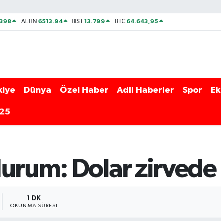
2398
6513.94
13.799
64.643,95
ALTIN
BİST
BTC
kiye
Dünya
Özel Haber
Adli Haberler
Spor
Ek
025
durum: Dolar zirvede
1 DK
OKUNMA SÜRESI