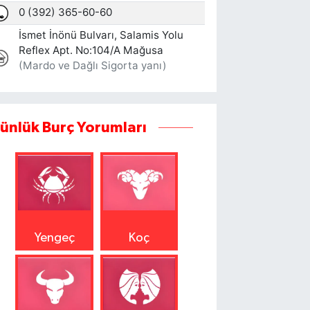
ünlük Burç Yorumları
Yengeç
Koç