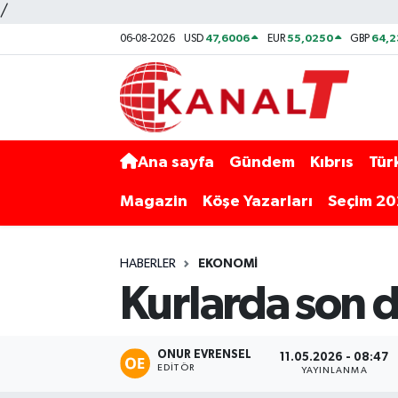
/
47,6006
55,0250
64,
06-08-2026
USD
EUR
GBP
Ana sayfa
Gündem
Kıbrıs
Tür
Magazin
Köşe Yazarları
Seçim 2
HABERLER
EKONOMI
Kurlarda son 
ONUR EVRENSEL
11.05.2026 - 08:47
EDITÖR
YAYINLANMA