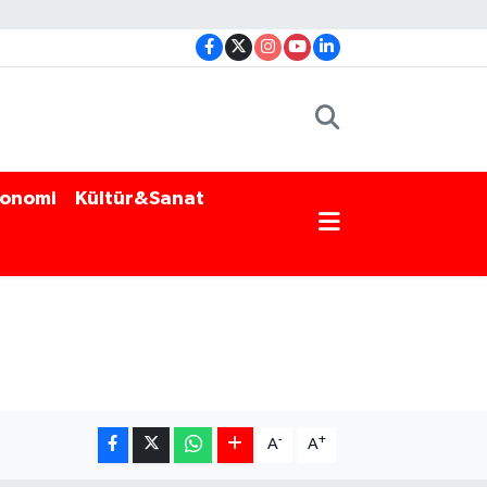
onomi
Kültür&Sanat
-
+
A
A