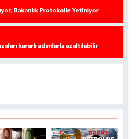
yor, Bakanlık Protokolle Yetiniyor
azaları kararlı adımlarla azaltılabilir