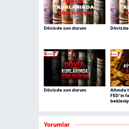
Dövizde son durum
Dövizde
Dövizde son durum
Altında 
FED'in fa
bekleni
Yorumlar