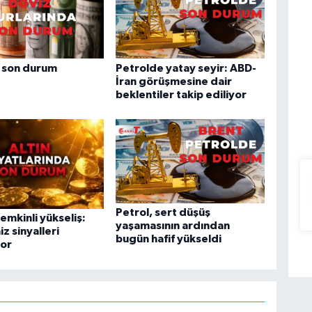
 son durum
Petrolde yatay seyir: ABD-
İran görüşmesine dair
beklentiler takip ediliyor
Petrol, sert düşüş
temkinli yükseliş:
yaşamasının ardından
iz sinyalleri
bugün hafif yükseldi
yor