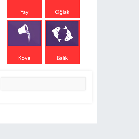
Yay
Oğlak
Kova
Balık