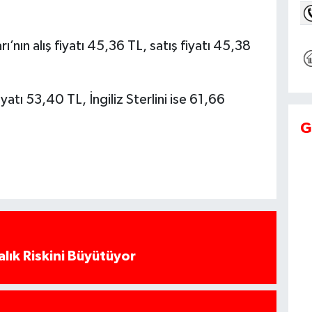
’nın alış fiyatı 45,36 TL, satış fiyatı 45,38
iyatı 53,40 TL, İngiliz Sterlini ise 61,66
.
G
alık Riskini Büyütüyor