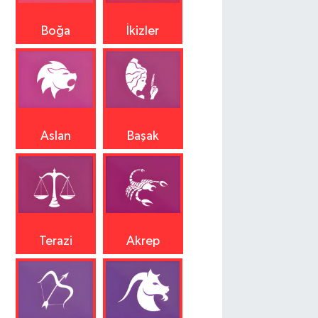
Boğa
İkizler
Aslan
Başak
Terazi
Akrep