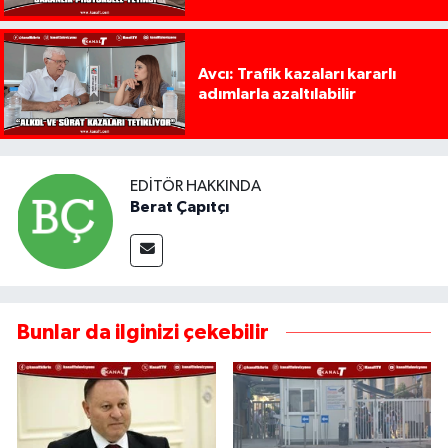
Avcı: Trafik kazaları kararlı
adımlarla azaltılabilir
EDITÖR HAKKINDA
Berat Çapıtçı
Bunlar da ilginizi çekebilir