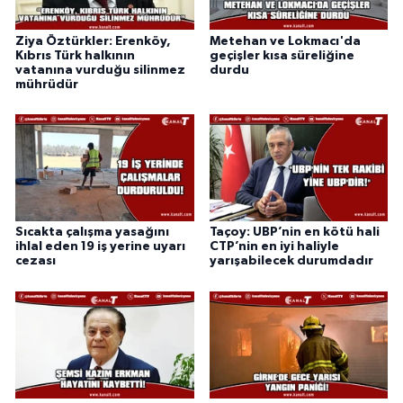
Ziya Öztürkler: Erenköy,
Metehan ve Lokmacı'da
Kıbrıs Türk halkının
geçişler kısa süreliğine
vatanına vurduğu silinmez
durdu
mührüdür
Sıcakta çalışma yasağını
Taçoy: UBP’nin en kötü hali
ihlal eden 19 iş yerine uyarı
CTP’nin en iyi haliyle
cezası
yarışabilecek durumdadır