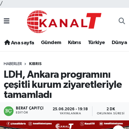
/
Gündem
Kıbrıs
Türkiye
Dünya
Ana sayfa
HABERLER
KIBRIS
LDH, Ankara programını
çeşitli kurum ziyaretleriyle
tamamladı
BERAT ÇAPITÇI
25.06.2026 - 19:18
2 DK
EDITÖR
YAYINLANMA
OKUNMA SÜRESI