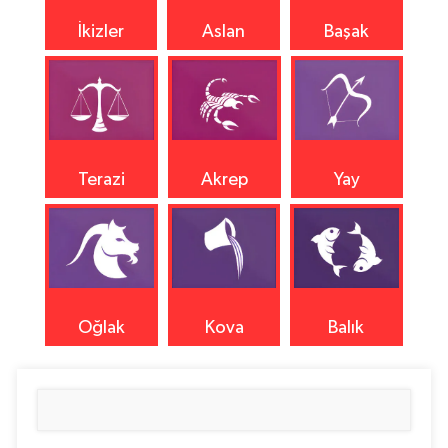
İkizler
Aslan
Başak
Terazi
Akrep
Yay
Oğlak
Kova
Balık