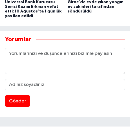
Universal Bank Kurucusu
Girne’de evde çıkan yangın
Şemsi Kazım Erkman vefat
ev sakinleri tarafından
etti: 10 Ağustos'ta 1 günlük
söndürüldü
yas ilan edildi
Yorumlar
Gönder