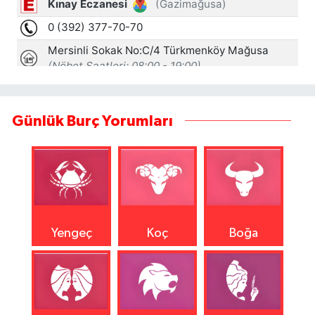
Günlük Burç Yorumları
Yengeç
Koç
Boğa