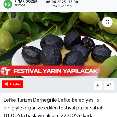
PINAR GÖZEK
06.06.2025 - 15:30
EDITÖR
YAYINLANMA
Paylaş
-
+
A
A
Lefke Turizm Derneği ile Lefke Belediyesi iş
birliğiyle organize edilen festival pazar sabah
10.00’da başlayıp akşam 22.00’ye kadar