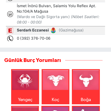
Günlük Burç Yorumları
Yengeç
Koç
Boğa