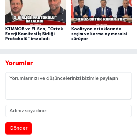
KTMMOB ve El-Sen, “Ortak
Koalisyon ortaklarında
Enerji Komitesi İş Birliği
seçim ve karma oy mesaisi
Protokolü” imzaladı
sürüyor
Yorumlar
Gönder