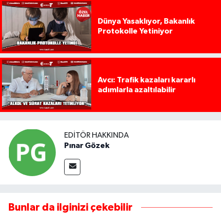
Dünya Yasaklıyor, Bakanlık
Protokolle Yetiniyor
Avcı: Trafik kazaları kararlı
adımlarla azaltılabilir
EDITÖR HAKKINDA
Pınar Gözek
Bunlar da ilginizi çekebilir