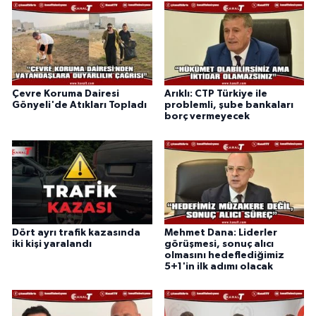
Çevre Koruma Dairesi
Arıklı: CTP Türkiye ile
Gönyeli'de Atıkları Topladı
problemli, şube bankaları
borç vermeyecek
Dört ayrı trafik kazasında
Mehmet Dana: Liderler
iki kişi yaralandı
görüşmesi, sonuç alıcı
olmasını hedeflediğimiz
5+1'in ilk adımı olacak