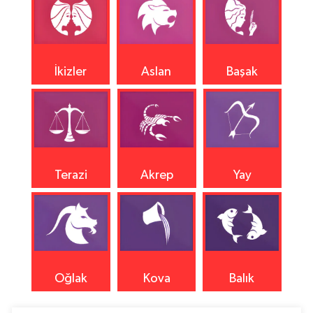
İkizler
Aslan
Başak
Terazi
Akrep
Yay
Oğlak
Kova
Balık