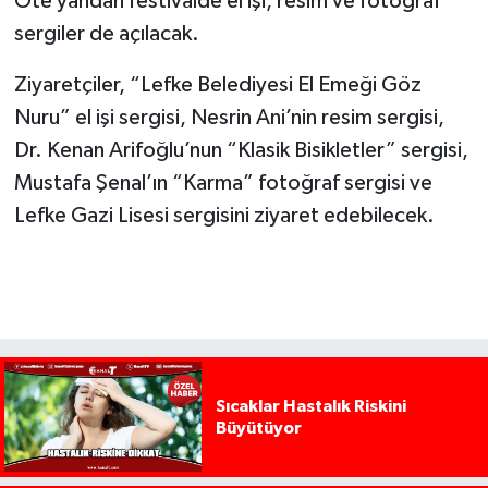
Öte yandan festivalde el işi, resim ve fotoğraf
sergiler de açılacak.
Ziyaretçiler, “Lefke Belediyesi El Emeği Göz
Nuru” el işi sergisi, Nesrin Ani’nin resim sergisi,
Dr. Kenan Arifoğlu’nun “Klasik Bisikletler” sergisi,
Mustafa Şenal’ın “Karma” fotoğraf sergisi ve
Lefke Gazi Lisesi sergisini ziyaret edebilecek.
Sıcaklar Hastalık Riskini
Büyütüyor