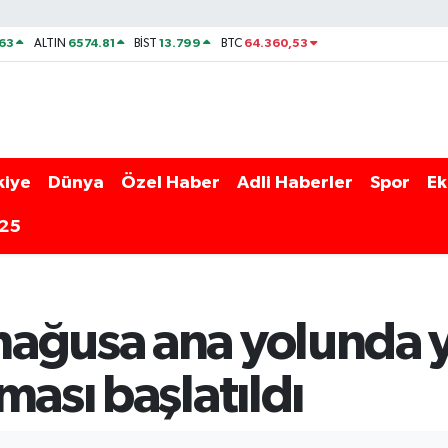
63
6574.81
13.799
64.360,53
ALTIN
BİST
BTC
kiye
Dünya
Özel Haber
Adli Haberler
Spor
Ek
025
ağusa ana yolunda yo
ması başlatıldı