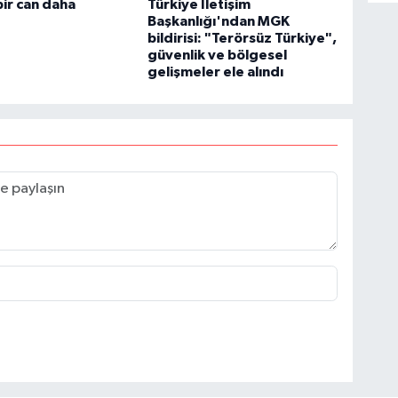
bir can daha
Türkiye İletişim
Başkanlığı'ndan MGK
bildirisi: "Terörsüz Türkiye",
güvenlik ve bölgesel
gelişmeler ele alındı