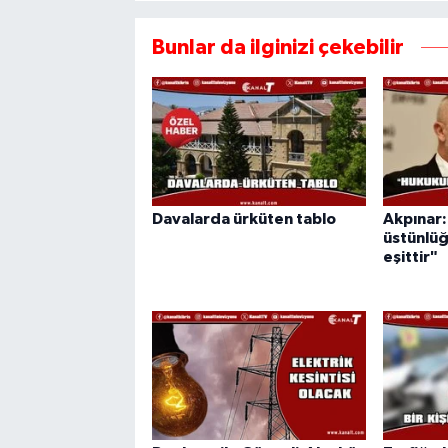
Bunlar da ilginizi çekebilir
Davalarda ürküten tablo
Akpınar
üstünlüğ
eşittir"