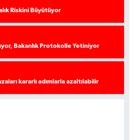
alık Riskini Büyütüyor
yor, Bakanlık Protokolle Yetiniyor
azaları kararlı adımlarla azaltılabilir