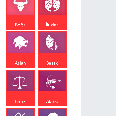
Boğa
İkizler
Aslan
Başak
Terazi
Akrep