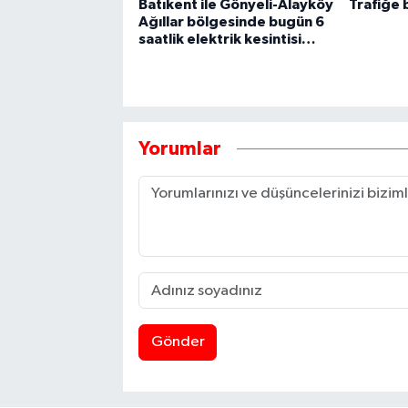
Batıkent ile Gönyeli-Alayköy
Trafiğe 
Ağıllar bölgesinde bugün 6
saatlik elektrik kesintisi…
Yorumlar
Gönder