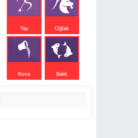
Yay
Oğlak
Kova
Balık