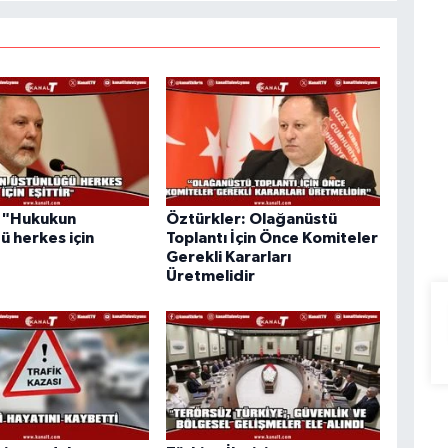
: "Hukukun
Öztürkler: Olağanüstü
ü herkes için
Toplantı İçin Önce Komiteler
Gerekli Kararları
Üretmelidir