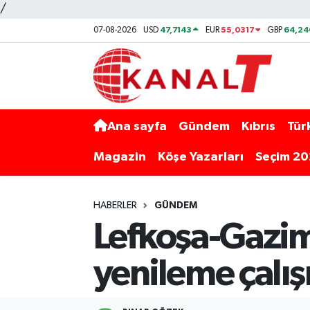
/
47,7143
55,0317
64,24
07-08-2026
USD
EUR
GBP
Ana sayfa
Gündem
Kıbrıs
Tür
Magazin
Köşe Yazarları
Seçim 2
HABERLER
GÜNDEM
Lefkoşa-Gazim
yenileme çalış