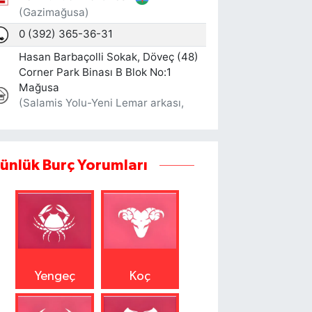
ünlük Burç Yorumları
Yengeç
Koç