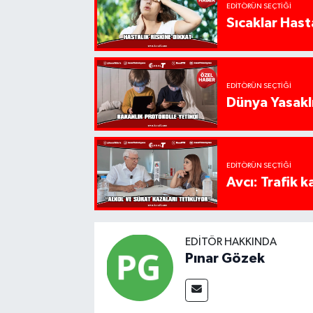
EDITÖRÜN SEÇTIĞI
Sıcaklar Hast
EDITÖRÜN SEÇTIĞI
Dünya Yasaklı
EDITÖRÜN SEÇTIĞI
Avcı: Trafik k
EDITÖR HAKKINDA
Pınar Gözek