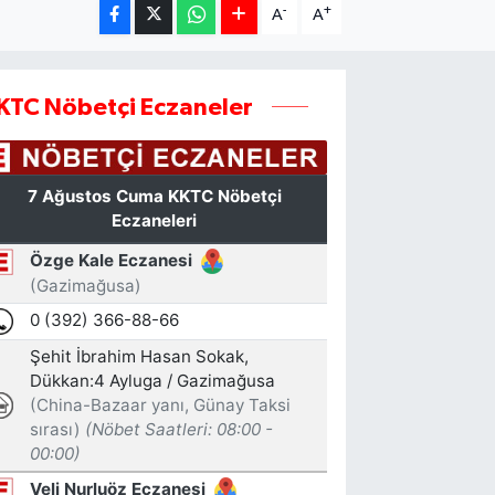
-
+
A
A
KTC Nöbetçi Eczaneler