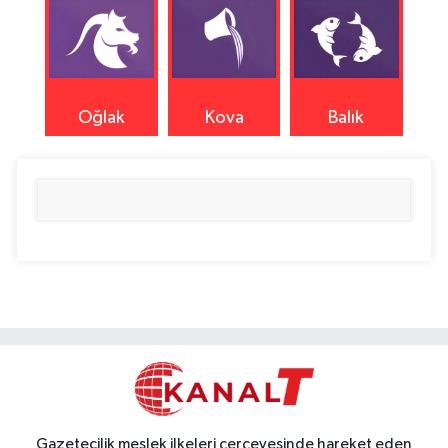
Oğlak
Kova
Balık
Gazetecilik meslek ilkeleri çerçevesinde hareket eden