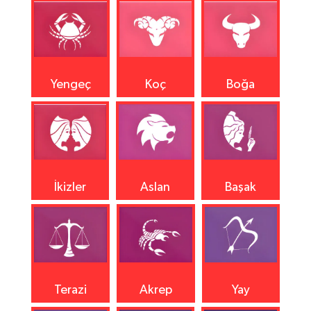
Yengeç
Koç
Boğa
İkizler
Aslan
Başak
Terazi
Akrep
Yay