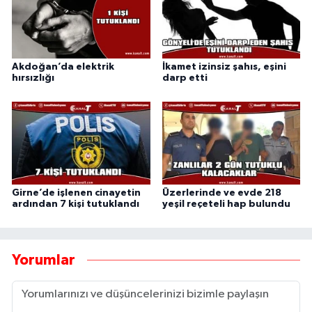
Akdoğan’da elektrik
İkamet izinsiz şahıs, eşini
hırsızlığı
darp etti
Girne’de işlenen cinayetin
Üzerlerinde ve evde 218
ardından 7 kişi tutuklandı
yeşil reçeteli hap bulundu
Yorumlar