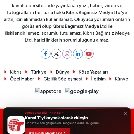
kanalt.com sitesinde yayınlanan yazı, haber, video ve
fotoğrafların her türlü hakkı Kıbrıs Bağımsız Medya Ltd'ye
aittir, izin alınmadan kullanılamaz. Okuyucu yorumları onların
görüşleri olup Kıbrıs Bağımsız Medya Ltd ile
ilişkilendirilemez, sorumlu tutulamaz. Kıbrıs Bağımsız Medya
Ltd. harici linklerin sorumluluğunu almaz.
Kıbrıs
Türkiye
Dünya
Köşe Yazarları
Özel Haber
Gizlilik Sözleşmesi
İletişim
Künye
×
GOOGLE'DA BİZİ TAKİP EDİN
Kanal T 'yi kaynak olarak ekleyin
RSS
Copyright © 2026. Her hakkı saklıdır.
Kıbrıs'taki son gelişmeleri Google'da daha sık görün.
Kaynak olarak ekle