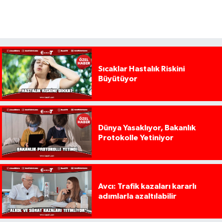
Sıcaklar Hastalık Riskini
Büyütüyor
Dünya Yasaklıyor, Bakanlık
Protokolle Yetiniyor
Avcı: Trafik kazaları kararlı
adımlarla azaltılabilir