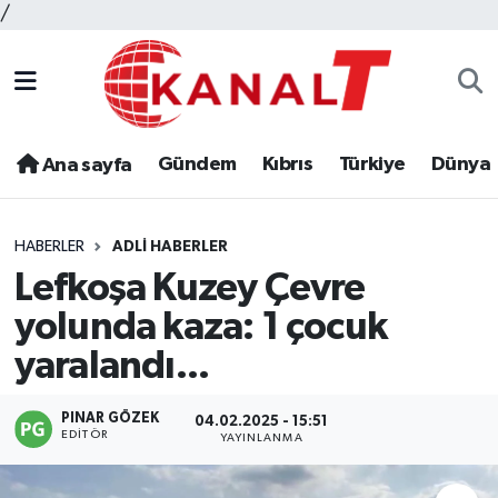
/
Gündem
Kıbrıs
Türkiye
Dünya
Ana sayfa
HABERLER
ADLI HABERLER
Lefkoşa Kuzey Çevre
yolunda kaza: 1 çocuk
yaralandı...
PINAR GÖZEK
04.02.2025 - 15:51
EDITÖR
YAYINLANMA