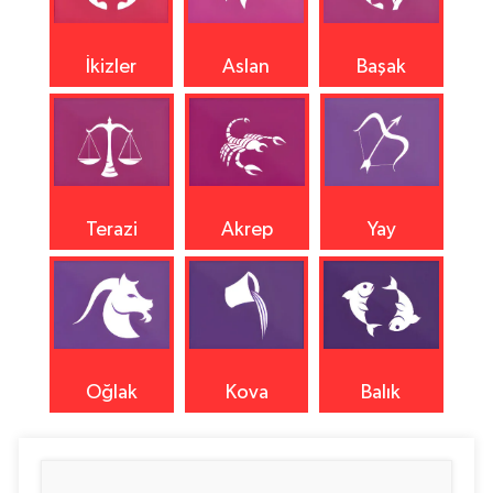
İkizler
Aslan
Başak
Terazi
Akrep
Yay
Oğlak
Kova
Balık