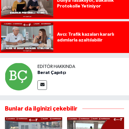
Dünya Yasaklıyor, Bakanlık
Protokolle Yetiniyor
Avcı: Trafik kazaları kararlı
adımlarla azaltılabilir
EDITÖR HAKKINDA
Berat Çapıtçı
Bunlar da ilginizi çekebilir