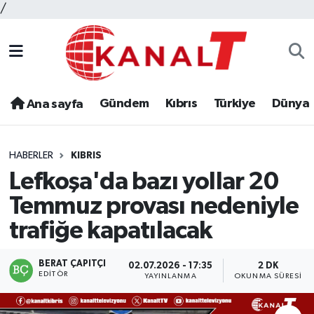
/
Gündem
Kıbrıs
Türkiye
Dünya
Ana sayfa
HABERLER
KIBRIS
Lefkoşa'da bazı yollar 20
Temmuz provası nedeniyle
trafiğe kapatılacak
BERAT ÇAPITÇI
02.07.2026 - 17:35
2 DK
EDITÖR
YAYINLANMA
OKUNMA SÜRESI