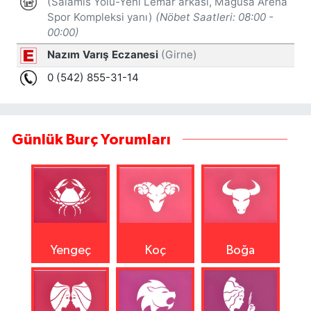
Günlük Burç Yorumları
Yengeç
Koç
Boğa