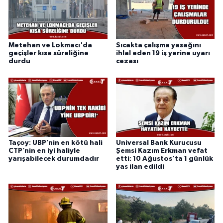
Metehan ve Lokmacı'da
Sıcakta çalışma yasağını
geçişler kısa süreliğine
ihlal eden 19 iş yerine uyarı
durdu
cezası
Taçoy: UBP’nin en kötü hali
Universal Bank Kurucusu
CTP’nin en iyi haliyle
Şemsi Kazım Erkman vefat
yarışabilecek durumdadır
etti: 10 Ağustos'ta 1 günlük
yas ilan edildi