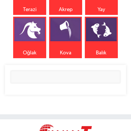
Terazi
Akrep
Yay
Oğlak
Kova
Balık