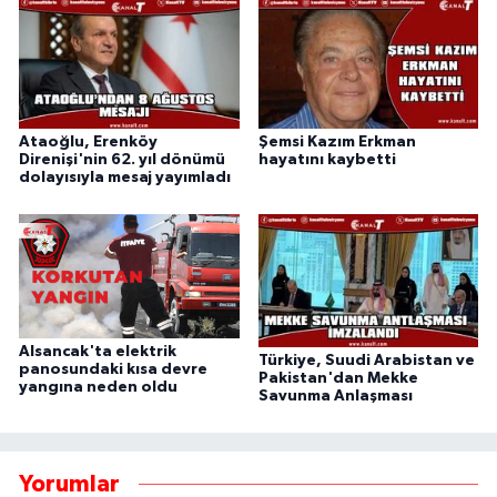
Ataoğlu, Erenköy
Şemsi Kazım Erkman
Direnişi'nin 62. yıl dönümü
hayatını kaybetti
dolayısıyla mesaj yayımladı
Alsancak'ta elektrik
Türkiye, Suudi Arabistan ve
panosundaki kısa devre
Pakistan'dan Mekke
yangına neden oldu
Savunma Anlaşması
Yorumlar