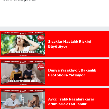
Sıcaklar Hastalık Riskini
Büyütüyor
Dünya Yasaklıyor, Bakanlık
Protokolle Yetiniyor
Avcı: Trafik kazaları kararlı
adımlarla azaltılabilir