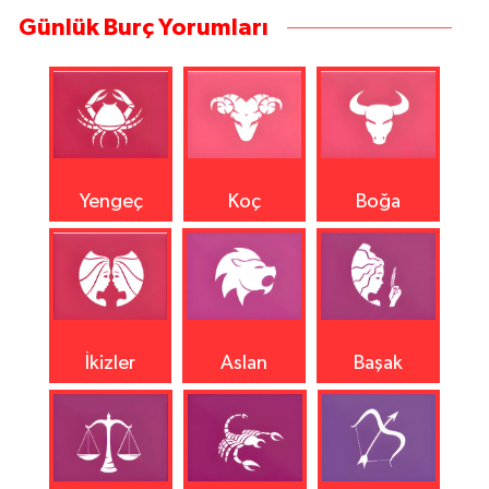
Günlük Burç Yorumları
Yengeç
Koç
Boğa
İkizler
Aslan
Başak