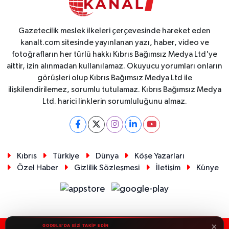
Gazetecilik meslek ilkeleri çerçevesinde hareket eden
kanalt.com sitesinde yayınlanan yazı, haber, video ve
fotoğrafların her türlü hakkı Kıbrıs Bağımsız Medya Ltd'ye
aittir, izin alınmadan kullanılamaz. Okuyucu yorumları onların
görüşleri olup Kıbrıs Bağımsız Medya Ltd ile
ilişkilendirilemez, sorumlu tutulamaz. Kıbrıs Bağımsız Medya
Ltd. harici linklerin sorumluluğunu almaz.
Kıbrıs
Türkiye
Dünya
Köşe Yazarları
Özel Haber
Gizlilik Sözleşmesi
İletişim
Künye
×
GOOGLE'DA BİZİ TAKİP EDİN