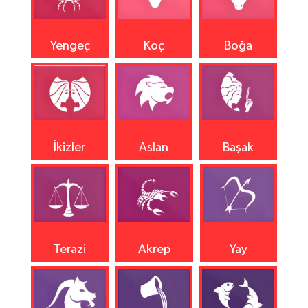
Yengeç
Koç
Boğa
İkizler
Aslan
Başak
Terazi
Akrep
Yay