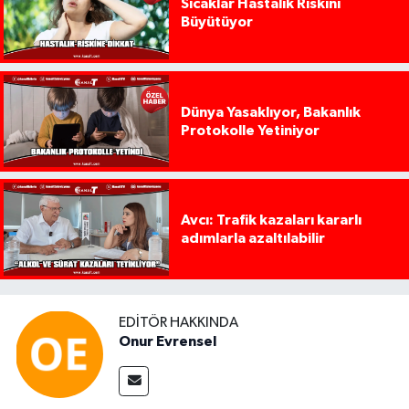
Sıcaklar Hastalık Riskini
Büyütüyor
Dünya Yasaklıyor, Bakanlık
Protokolle Yetiniyor
Avcı: Trafik kazaları kararlı
adımlarla azaltılabilir
EDITÖR HAKKINDA
Onur Evrensel