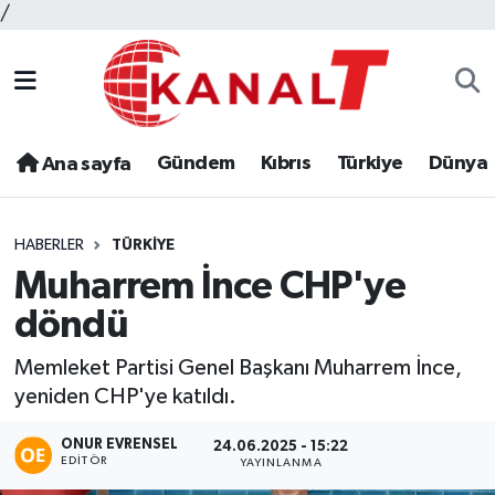
/
Gündem
Kıbrıs
Türkiye
Dünya
Ana sayfa
HABERLER
TÜRKIYE
Muharrem İnce CHP'ye
döndü
Memleket Partisi Genel Başkanı Muharrem İnce,
yeniden CHP'ye katıldı.
ONUR EVRENSEL
24.06.2025 - 15:22
EDITÖR
YAYINLANMA