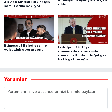
enflasyonu aylık yüzde 1,78
AB'den Kıbrıslı Türkler için
oldu
somut adım bekliyor
Etimesgut Belediyesi’ne
Erdoğan: KKTC’ye
yolsuzluk operasyonu
önümüzdeki dönemde
denizin altından doğal gaz
hattı getireceğiz
Yorumlar