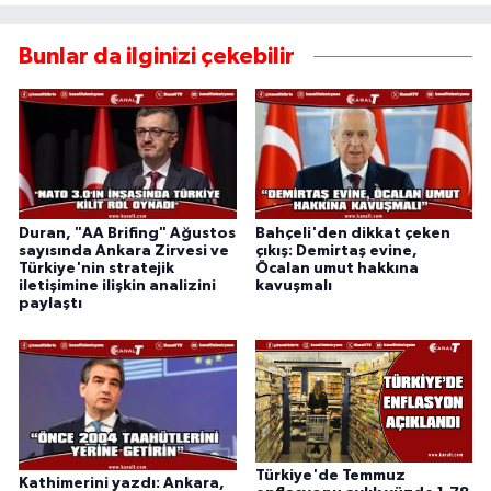
Bunlar da ilginizi çekebilir
Duran, "AA Brifing" Ağustos
Bahçeli'den dikkat çeken
sayısında Ankara Zirvesi ve
çıkış: Demirtaş evine,
Türkiye'nin stratejik
Öcalan umut hakkına
iletişimine ilişkin analizini
kavuşmalı
paylaştı
Türkiye'de Temmuz
Kathimerini yazdı: Ankara,