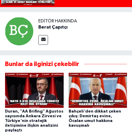
EDITÖR HAKKINDA
Berat Çapıtçı
Bunlar da ilginizi çekebilir
Duran, "AA Brifing" Ağustos
Bahçeli'den dikkat çeken
sayısında Ankara Zirvesi ve
çıkış: Demirtaş evine,
Türkiye'nin stratejik
Öcalan umut hakkına
iletişimine ilişkin analizini
kavuşmalı
paylaştı