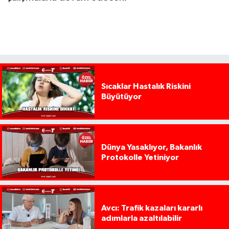
Sıcaklar Hastalık Riskini
Büyütüyor
Dünya Yasaklıyor, Bakanlık
Protokolle Yetiniyor
Avcı: Trafik kazaları kararlı
adımlarla azaltılabilir