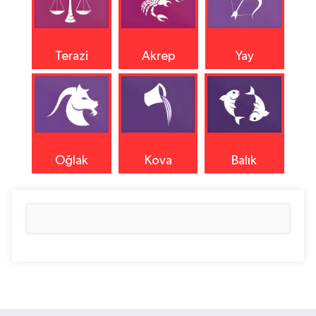
Terazi
Akrep
Yay
Oğlak
Kova
Balık