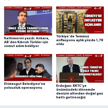
Türkiye'de Temmuz
Kathimerini yazdı: Ankara,
enflasyonu aylık yüzde 1,78
AB'den Kıbrıslı Türkler için
oldu
somut adım bekliyor
Etimesgut Belediyesi’ne
Erdoğan: KKTC’ye
yolsuzluk operasyonu
önümüzdeki dönemde
denizin altından doğal gaz
hattı getireceğiz