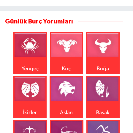
Günlük Burç Yorumları
Yengeç
Koç
Boğa
İkizler
Aslan
Başak