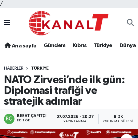
/
Gündem
Kıbrıs
Türkiye
Dünya
Ana sayfa
HABERLER
TÜRKIYE
NATO Zirvesi’nde ilk gün:
Diplomasi trafiği ve
stratejik adımlar
BERAT ÇAPITÇI
07.07.2026 - 20:27
8 DK
EDITÖR
YAYINLANMA
OKUNMA SÜRESI