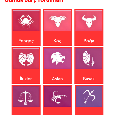
Yengeç
Koç
Boğa
İkizler
Aslan
Başak