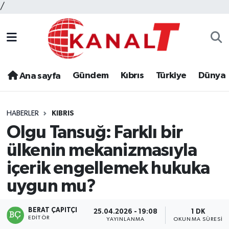
/
Gündem
Kıbrıs
Türkiye
Dünya
Ana sayfa
HABERLER
KIBRIS
Olgu Tansuğ: Farklı bir
ülkenin mekanizmasıyla
içerik engellemek hukuka
uygun mu?
BERAT ÇAPITÇI
25.04.2026 - 19:08
1 DK
EDITÖR
YAYINLANMA
OKUNMA SÜRESI