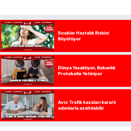
Sıcaklar Hastalık Riskini
Büyütüyor
Dünya Yasaklıyor, Bakanlık
Protokolle Yetiniyor
Avcı: Trafik kazaları kararlı
adımlarla azaltılabilir