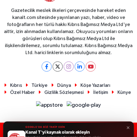
Gazetecilik meslek ilkeleri çerçevesinde hareket eden
kanalt.com sitesinde yayınlanan yazı, haber, video ve
fotoğrafların her türlü hakkı Kıbrıs Bağımsız Medya Ltd'ye
aittir, izin alınmadan kullanılamaz. Okuyucu yorumları onların
görüşleri olup Kıbrıs Bağımsız Medya Ltd ile
ilişkilendirilemez, sorumlu tutulamaz. Kıbrıs Bağımsız Medya
Ltd. harici linklerin sorumluluğunu almaz.
Kıbrıs
Türkiye
Dünya
Köşe Yazarları
Özel Haber
Gizlilik Sözleşmesi
İletişim
Künye
×
GOOGLE'DA BİZİ TAKİP EDİN
Kanal T 'yi kaynak olarak ekleyin
RSS
Copyright © 2026. Her hakkı saklıdır.