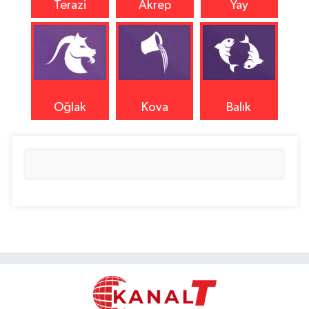
Terazi
Akrep
Yay
Oğlak
Kova
Balık