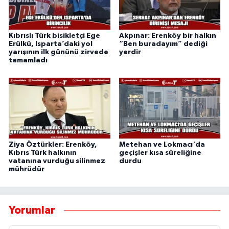
Kıbrıslı Türk bisikletçi Ege
Akpınar: Erenköy bir halkın
Erülkü, Isparta’daki yol
“Ben buradayım” dediği
yarışının ilk gününü zirvede
yerdir
tamamladı
Ziya Öztürkler: Erenköy,
Metehan ve Lokmacı'da
Kıbrıs Türk halkının
geçişler kısa süreliğine
vatanına vurduğu silinmez
durdu
mührüdür
Yorumlar