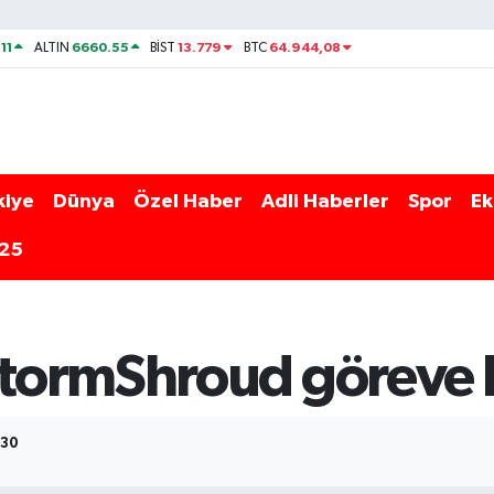
11
6660.55
13.779
64.944,08
ALTIN
BİST
BTC
kiye
Dünya
Özel Haber
Adli Haberler
Spor
Ek
025
tormShroud göreve 
:30