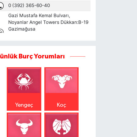
ünlük Burç Yorumları
Yengeç
Koç