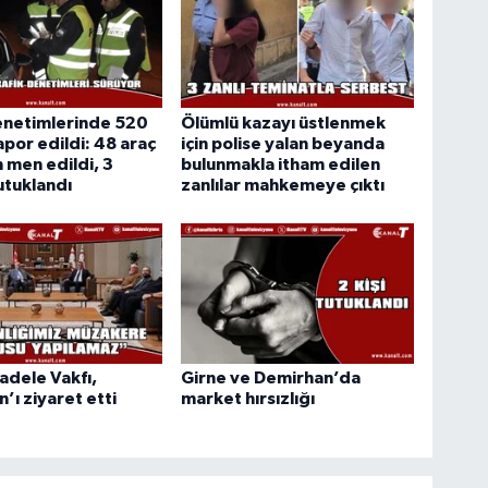
enetimlerinde 520
Ölümlü kazayı üstlenmek
apor edildi: 48 araç
için polise yalan beyanda
n men edildi, 3
bulunmakla itham edilen
utuklandı
zanlılar mahkemeye çıktı
cadele Vakfı,
Girne ve Demirhan’da
’ı ziyaret etti
market hırsızlığı