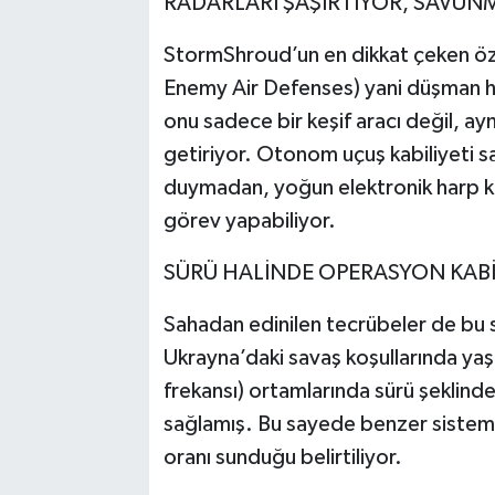
RADARLARI ŞAŞIRTIYOR, SAVUNM
StormShroud’un en dikkat çeken öze
Enemy Air Defenses) yani düşman ha
onu sadece bir keşif aracı değil, ay
getiriyor. Otonom uçuş kabiliyeti 
duymadan, yoğun elektronik harp koş
görev yapabiliyor.
SÜRÜ HALİNDE OPERASYON KABİ
Sahadan edinilen tecrübeler de bu s
Ukrayna’daki savaş koşullarında ya
frekansı) ortamlarında sürü şeklin
sağlamış. Bu sayede benzer sistem
oranı sunduğu belirtiliyor.