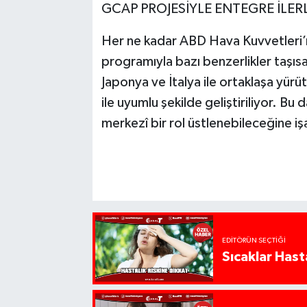
GCAP PROJESİYLE ENTEGRE İLER
Her ne kadar ABD Hava Kuvvetleri’
programıyla bazı benzerlikler taşıs
Japonya ve İtalya ile ortaklaşa yürü
ile uyumlu şekilde geliştiriliyor. Bu
merkezî bir rol üstlenebileceğine iş
EDITÖRÜN SEÇTIĞI
Sıcaklar Hast