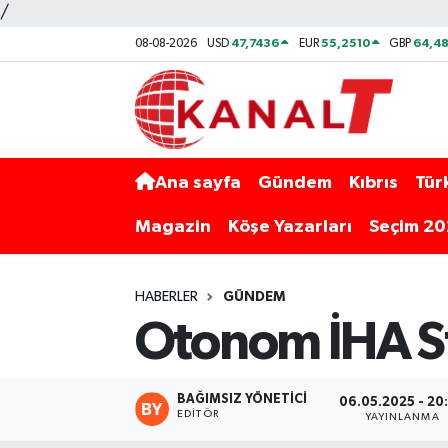
/
47,7436
55,2510
64,48
08-08-2026
USD
EUR
GBP
Ana sayfa
Gündem
Kıbrıs
Tür
Magazin
Köşe Yazarları
Seçim 2
HABERLER
GÜNDEM
Otonom İHA S
BAĞIMSIZ YÖNETICI
06.05.2025 - 20
EDITÖR
YAYINLANMA