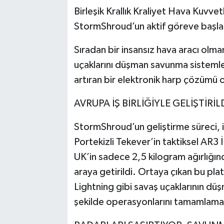
Birleşik Krallık Kraliyet Hava Kuvvet
StormShroud’un aktif göreve başla
Sıradan bir insansız hava aracı olm
uçaklarını düşman savunma sistemle
artıran bir elektronik harp çözümü o
AVRUPA İŞ BİRLİĞİYLE GELİŞTİRİL
StormShroud’un geliştirme süreci, iki
Portekizli Tekever’in taktiksel AR3 İ
UK’in sadece 2,5 kilogram ağırlığın
araya getirildi. Ortaya çıkan bu pl
Lightning gibi savaş uçaklarının dü
şekilde operasyonlarını tamamlamas