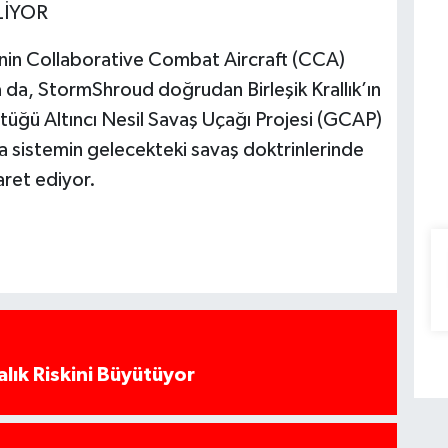
LİYOR
nin Collaborative Combat Aircraft (CCA)
a da, StormShroud doğrudan Birleşik Krallık’ın
ttüğü Altıncı Nesil Savaş Uçağı Projesi (GCAP)
 da sistemin gelecekteki savaş doktrinlerinde
aret ediyor.
alık Riskini Büyütüyor