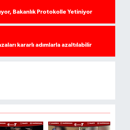
yor, Bakanlık Protokolle Yetiniyor
azaları kararlı adımlarla azaltılabilir