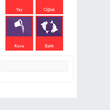
Yay
Oğlak
Kova
Balık