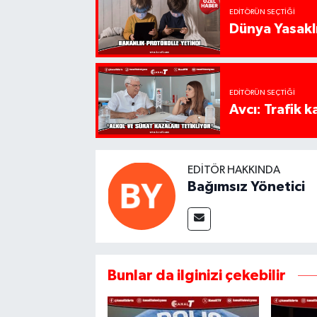
EDITÖRÜN SEÇTIĞI
Dünya Yasaklı
EDITÖRÜN SEÇTIĞI
Avcı: Trafik k
EDITÖR HAKKINDA
Bağımsız Yönetici
Bunlar da ilginizi çekebilir