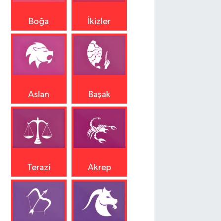
Boğa
İkizler
Aslan
Başak
Terazi
Akrep