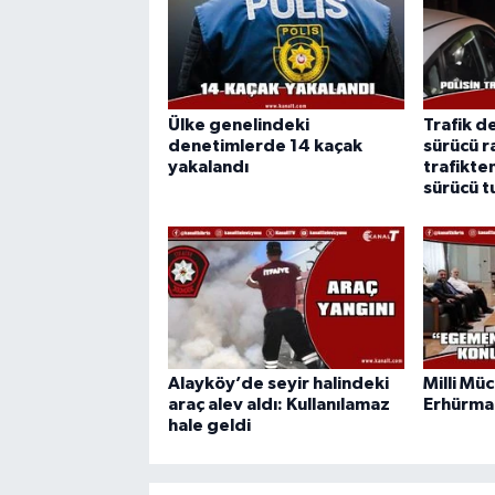
Ülke genelindeki
Trafik d
denetimlerde 14 kaçak
sürücü r
yakalandı
trafikte
sürücü t
Alayköy’de seyir halindeki
Milli Mü
araç alev aldı: Kullanılamaz
Erhürman
hale geldi