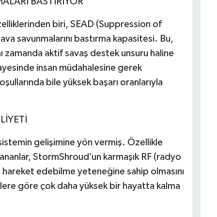
ALARI BASTIRIYOR
lliklerinden biri, SEAD (Suppression of
va savunmalarını bastırma kapasitesi. Bu,
nı zamanda aktif savaş destek unsuru haline
sayesinde insan müdahalesine gerek
ullarında bile yüksek başarı oranlarıyla
LİYETİ
istemin gelişimine yön vermiş. Özellikle
şananlar, StormShroud’un karmaşık RF (radyo
de hareket edebilme yeteneğine sahip olmasını
lere göre çok daha yüksek bir hayatta kalma