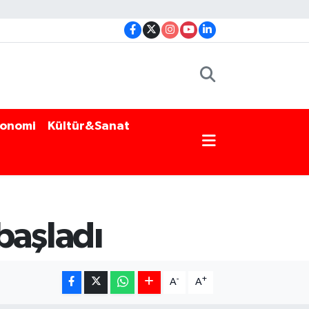
onomi
Kültür&Sanat
başladı
-
+
A
A