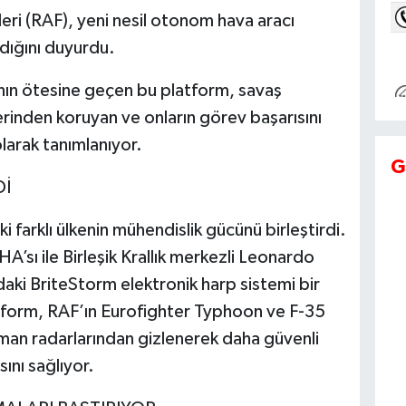
leri (RAF), yeni nesil otonom hava aracı
dığını duyurdu.
anın ötesine geçen bu platform, savaş
rinden koruyan ve onların görev başarısını
larak tanımlanıyor.
G
Dİ
 farklı ülkenin mühendislik gücünü birleştirdi.
HA’sı ile Birleşik Krallık merkezli Leonardo
daki BriteStorm elektronik harp sistemi bir
atform, RAF’ın Eurofighter Typhoon ve F-35
şman radarlarından gizlenerek daha güvenli
ını sağlıyor.