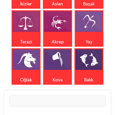
İkizler
Aslan
Başak
Terazi
Akrep
Yay
Oğlak
Kova
Balık