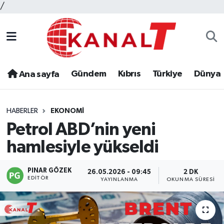
/
Gündem
Kıbrıs
Türkiye
Dünya
Ana sayfa
HABERLER
EKONOMI
Petrol ABD’nin yeni
hamlesiyle yükseldi
PINAR GÖZEK
26.05.2026 - 09:45
2 DK
EDITÖR
YAYINLANMA
OKUNMA SÜRESI