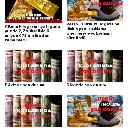
Petrol, Hürmüz Boğazı'na
Altının kilogram fiyatı günü
ilişkin yeni kısıtlama
yüzde 2,7 yükselişle 6
önerileriyle yükselişini
milyon 673 bin liradan
sürdürdü
tamamladı
Dövizde son durum
Dövizde son durum