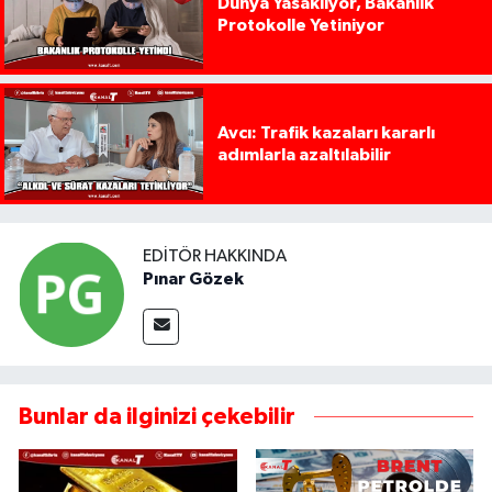
Dünya Yasaklıyor, Bakanlık
Protokolle Yetiniyor
Avcı: Trafik kazaları kararlı
adımlarla azaltılabilir
EDITÖR HAKKINDA
Pınar Gözek
Bunlar da ilginizi çekebilir