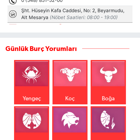
Günlük Burç Yorumları
Yengeç
Koç
Boğa