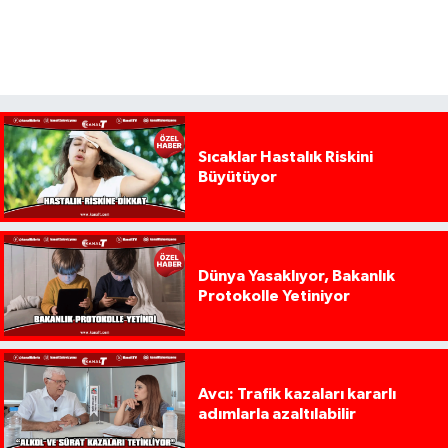
Sıcaklar Hastalık Riskini
Büyütüyor
Dünya Yasaklıyor, Bakanlık
Protokolle Yetiniyor
Avcı: Trafik kazaları kararlı
adımlarla azaltılabilir