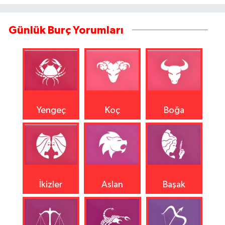
Günlük Burç Yorumları
Yengeç
Koç
Boğa
İkizler
Aslan
Başak