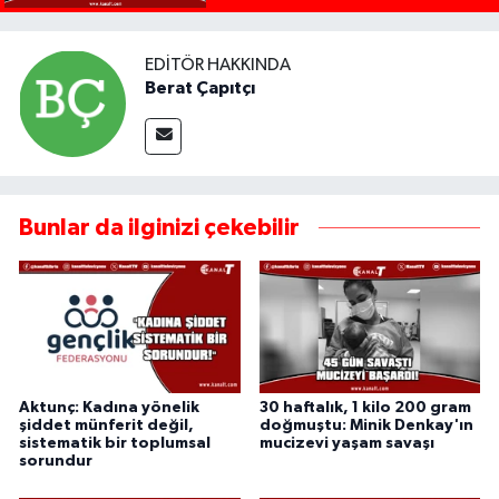
EDITÖR HAKKINDA
Berat Çapıtçı
Bunlar da ilginizi çekebilir
Aktunç: Kadına yönelik
30 haftalık, 1 kilo 200 gram
şiddet münferit değil,
doğmuştu: Minik Denkay'ın
sistematik bir toplumsal
mucizevi yaşam savaşı
sorundur