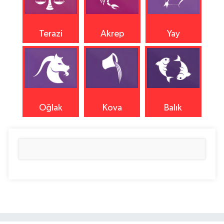
Terazi
Akrep
Yay
Oğlak
Kova
Balık