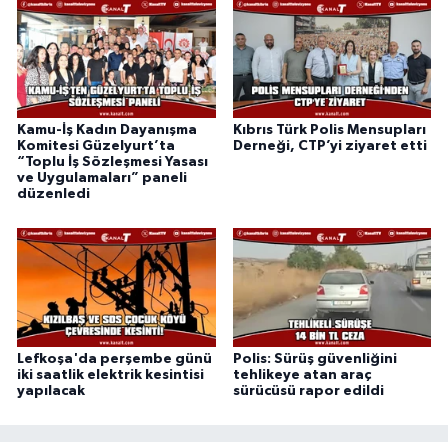
Kamu-İş Kadın Dayanışma
Kıbrıs Türk Polis Mensupları
Komitesi Güzelyurt’ta
Derneği, CTP’yi ziyaret etti
“Toplu İş Sözleşmesi Yasası
ve Uygulamaları” paneli
düzenledi
Lefkoşa'da perşembe günü
Polis: Sürüş güvenliğini
iki saatlik elektrik kesintisi
tehlikeye atan araç
yapılacak
sürücüsü rapor edildi