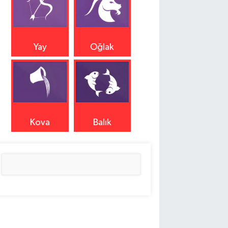
Yay
Oğlak
Kova
Balık