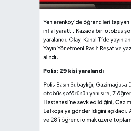
Yenierenköy’de öğrencileri taşıya
infial yarattı. Kazada biri otobüs ş
yaralandı. Olay, Kanal T’de yayınl
Yayın Yönetmeni Rasıh Reşat ve yaza
alındı.
Polis: 29 kişi yaralandı
Polis Basın Subaylığı, Gazimağusa De
otobüs şoförünün yanı sıra, 7 öğre
Hastanesi’ne sevk edildiğini, Gazima
Lefkoşa’ya gönderildiğini açıkladı.
ve 28’i öğrenci olmak üzere toplam 2