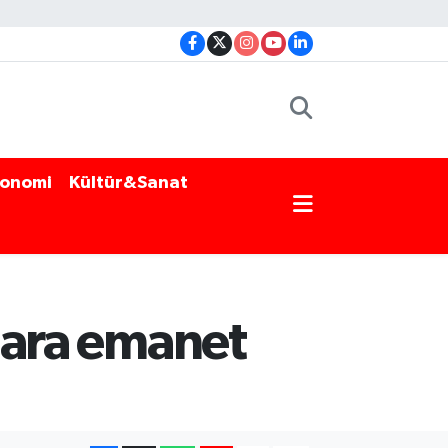
onomi
Kültür&Sanat
çlara emanet