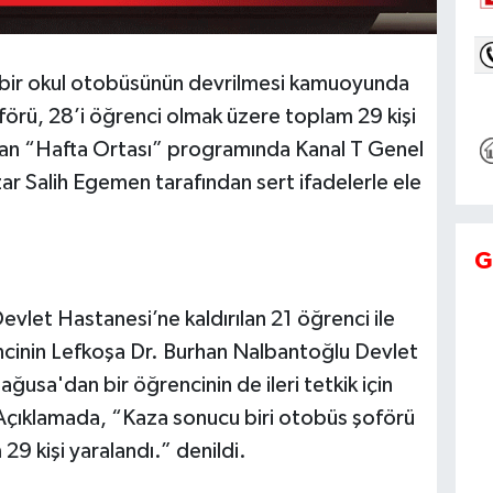
n bir okul otobüsünün devrilmesi kamuoyunda
oförü, 28’i öğrenci olmak üzere toplam 29 kişi
anan “Hafta Ortası” programında Kanal T Genel
r Salih Egemen tarafından sert ifadelerle ele
G
vlet Hastanesi’ne kaldırılan 21 öğrenci ile
ncinin Lefkoşa Dr. Burhan Nalbantoğlu Devlet
ğusa'dan bir öğrencinin de ileri tetkik için
 Açıklamada, “Kaza sonucu biri otobüs şoförü
9 kişi yaralandı.” denildi.