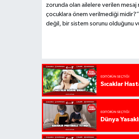
zorunda olan ailelere verilen mesaj 
çocuklara önem verilmediği midir?”
değil, bir sistem sorunu olduğunu v
EDITÖRÜN SEÇTIĞI
Sıcaklar Hast
EDITÖRÜN SEÇTIĞI
Dünya Yasaklı