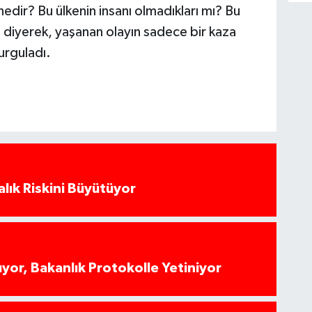
nedir? Bu ülkenin insanı olmadıkları mı? Bu
 diyerek, yaşanan olayın sadece bir kaza
urguladı.
alık Riskini Büyütüyor
yor, Bakanlık Protokolle Yetiniyor