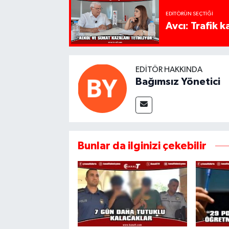
EDITÖRÜN SEÇTIĞI
Avcı: Trafik k
EDITÖR HAKKINDA
Bağımsız Yönetici
Bunlar da ilginizi çekebilir