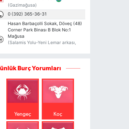
ünlük Burç Yorumları
Yengeç
Koç