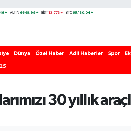
46
6648.99
13.773
65.130,04
ALTIN
BİST
BTC
kiye
Dünya
Özel Haber
Adli Haberler
Spor
Ek
025
arımızı 30 yıllık ara