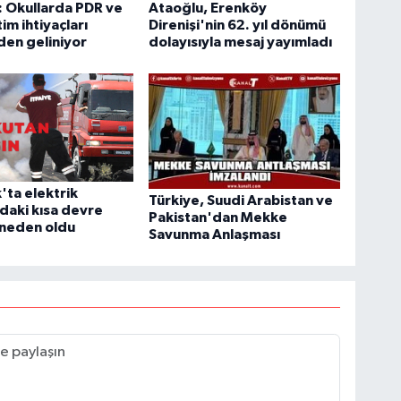
 Okullarda PDR ve
Ataoğlu, Erenköy
im ihtiyaçları
Direnişi'nin 62. yıl dönümü
en geliniyor
dolayısıyla mesaj yayımladı
'ta elektrik
Türkiye, Suudi Arabistan ve
daki kısa devre
Pakistan'dan Mekke
 neden oldu
Savunma Anlaşması