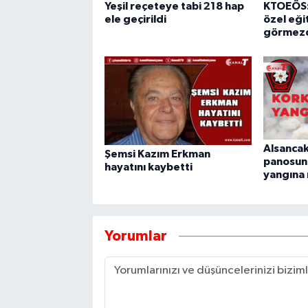
Yeşil reçeteye tabi 218 hap
KTOEÖS:
ele geçirildi
özel eğit
görmezd
Alsancak
Şemsi Kazım Erkman
panosun
hayatını kaybetti
yangına
Yorumlar