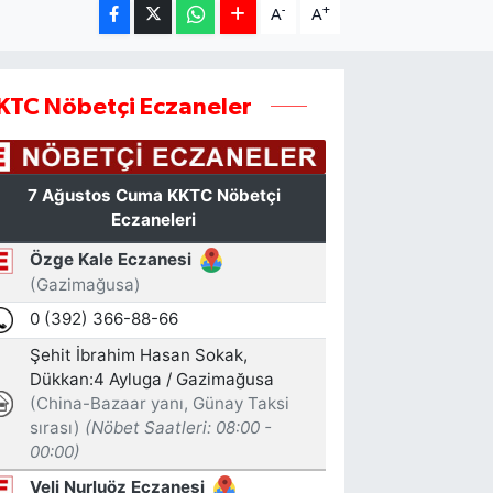
-
+
A
A
KTC Nöbetçi Eczaneler