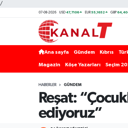
/
47,7106
55,1652
64,40
07-08-2026
USD
EUR
GBP
Ana sayfa
Gündem
Kıbrıs
Tür
Magazin
Köşe Yazarları
Seçim 2
HABERLER
GÜNDEM
Reşat: “Çocukl
ediyoruz”