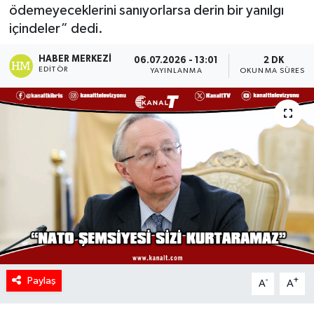
ödemeyeceklerini sanıyorlarsa derin bir yanılgı
içindeler” dedi.
HABER MERKEZI
06.07.2026 - 13:01
2 DK
EDITÖR
YAYINLANMA
OKUNMA SÜRESI
Paylaş
-
+
A
A