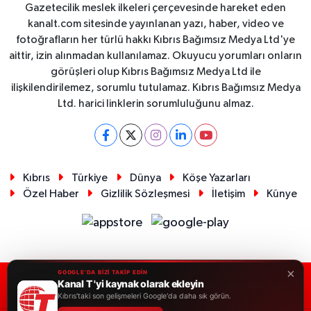
Gazetecilik meslek ilkeleri çerçevesinde hareket eden
kanalt.com sitesinde yayınlanan yazı, haber, video ve
fotoğrafların her türlü hakkı Kıbrıs Bağımsız Medya Ltd'ye
aittir, izin alınmadan kullanılamaz. Okuyucu yorumları onların
görüşleri olup Kıbrıs Bağımsız Medya Ltd ile
ilişkilendirilemez, sorumlu tutulamaz. Kıbrıs Bağımsız Medya
Ltd. harici linklerin sorumluluğunu almaz.
Kıbrıs
Türkiye
Dünya
Köşe Yazarları
Özel Haber
Gizlilik Sözleşmesi
İletişim
Künye
×
GOOGLE'DA BİZİ TAKİP EDİN
Kanal T 'yi kaynak olarak ekleyin
RSS
Copyright © 2026. Her hakkı saklıdır.
Kıbrıs'taki son gelişmeleri Google'da daha sık görün.