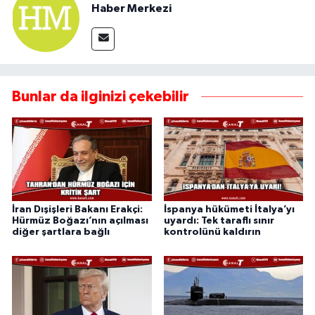
Haber Merkezi
Bunlar da ilginizi çekebilir
İran Dışişleri Bakanı Erakçi:
İspanya hükümeti İtalya’yı
Hürmüz Boğazı’nın açılması
uyardı: Tek taraflı sınır
diğer şartlara bağlı
kontrolünü kaldırın