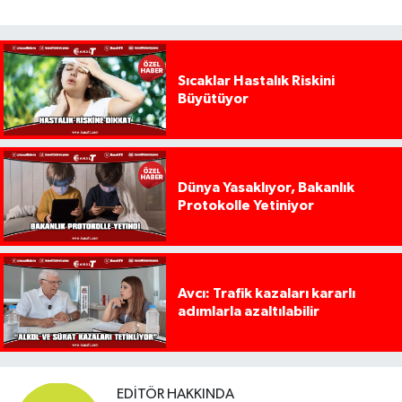
Sıcaklar Hastalık Riskini
Büyütüyor
Dünya Yasaklıyor, Bakanlık
Protokolle Yetiniyor
Avcı: Trafik kazaları kararlı
adımlarla azaltılabilir
EDITÖR HAKKINDA