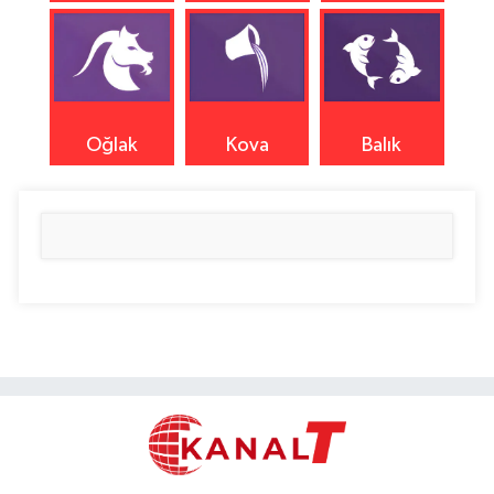
Oğlak
Kova
Balık