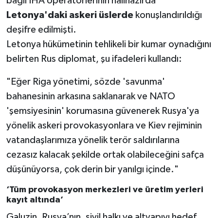
bağlı İHA operatörlerinin halihazırda
Letonya'daki askeri üslerde
konuşlandırıldığı
deşifre edilmişti.
Letonya hükümetinin tehlikeli bir kumar oynadığını
belirten Rus diplomat, şu ifadeleri kullandı:
"Eğer Riga yönetimi, sözde 'savunma'
bahanesinin arkasına saklanarak ve NATO
'şemsiyesinin' korumasına güvenerek Rusya'ya
yönelik askeri provokasyonlara ve Kiev rejiminin
vatandaşlarımıza yönelik terör saldırılarına
cezasız kalacak şekilde ortak olabileceğini safça
düşünüyorsa, çok derin bir yanılgı içinde."
‘Tüm provokasyon merkezleri ve üretim yerleri
kayıt altında’
Galuzin, Rusya’nın, sivil halkı ve altyapıyı hedef