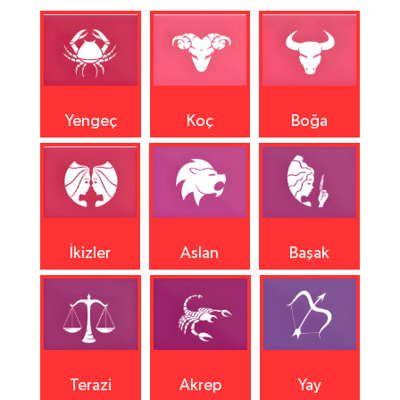
Yengeç
Koç
Boğa
İkizler
Aslan
Başak
Terazi
Akrep
Yay