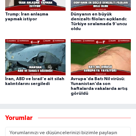
Trump: İran anlaşma
Dünyanın en büyük
yapmak istiyor
denizaltı filoları açıklandı:
Türkiye sıralamada 9'uncu
oldu
İran, ABD ve İsrail'e ait silah
Avrupa'da Batı Nil virüsü:
kalıntılarını sergiledi
Yunanistan’da son
haftalarda vakalarda artış
görüldü
Yorumlar