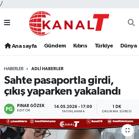
/
Gündem
Kıbrıs
Türkiye
Dünya
Ana sayfa
HABERLER
ADLI HABERLER
Sahte pasaportla girdi,
çıkış yaparken yakalandı
PINAR GÖZEK
14.05.2026 - 17:00
1 DK
EDITÖR
YAYINLANMA
OKUNMA SÜRESI