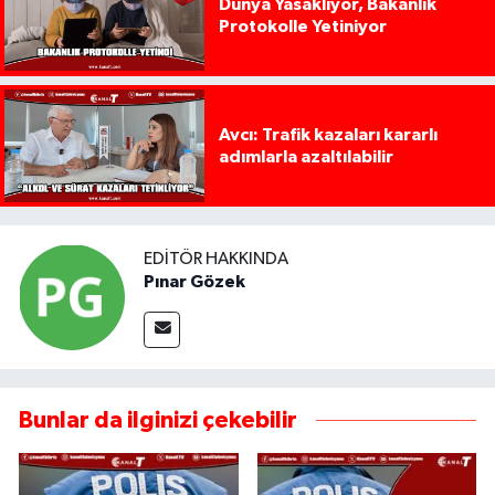
Dünya Yasaklıyor, Bakanlık
Protokolle Yetiniyor
Avcı: Trafik kazaları kararlı
adımlarla azaltılabilir
EDITÖR HAKKINDA
Pınar Gözek
Bunlar da ilginizi çekebilir