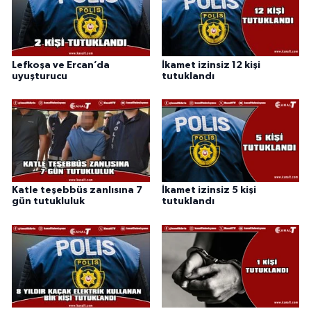
Lefkoşa ve Ercan’da
İkamet izinsiz 12 kişi
uyuşturucu
tutuklandı
Katle teşebbüs zanlısına 7
İkamet izinsiz 5 kişi
gün tutukluluk
tutuklandı