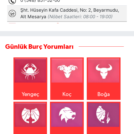
Günlük Burç Yorumları
Yengeç
Koç
Boğa