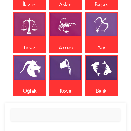
İkizler
Aslan
Başak
Terazi
Akrep
Yay
Oğlak
Kova
Balık