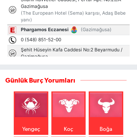
Günlük Burç Yorumları
Yengeç
Koç
Boğa