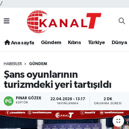
/
Gündem
Kıbrıs
Türkiye
Dünya
Ana sayfa
HABERLER
GÜNDEM
Şans oyunlarının
turizmdeki yeri tartışıldı
PINAR GÖZEK
22.04.2026 - 13:17
2 DK
EDITÖR
YAYINLANMA
OKUNMA SÜRESI