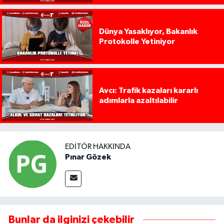
Dünya Yasaklıyor, Bakanlık
Protokolle Yetiniyor
Avcı: Trafik kazaları kararlı
adımlarla azaltılabilir
EDITÖR HAKKINDA
Pınar Gözek
Bunlar da ilginizi çekebilir