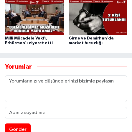
Milli Mücadele Vakfı,
Girne ve Demirhan’da
Erhürman’ı ziyaret etti
market hırsızlığı
Yorumlar
Gönder