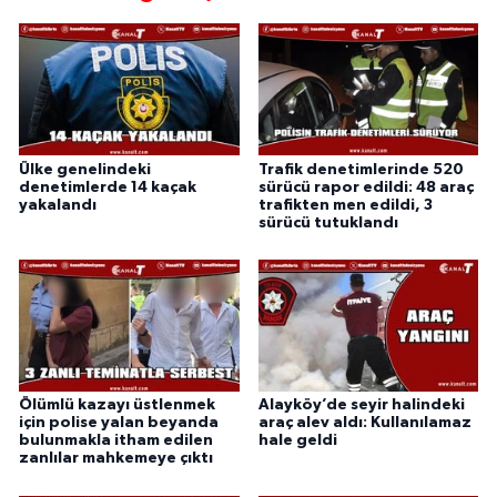
Ülke genelindeki
Trafik denetimlerinde 520
denetimlerde 14 kaçak
sürücü rapor edildi: 48 araç
yakalandı
trafikten men edildi, 3
sürücü tutuklandı
Ölümlü kazayı üstlenmek
Alayköy’de seyir halindeki
için polise yalan beyanda
araç alev aldı: Kullanılamaz
bulunmakla itham edilen
hale geldi
zanlılar mahkemeye çıktı