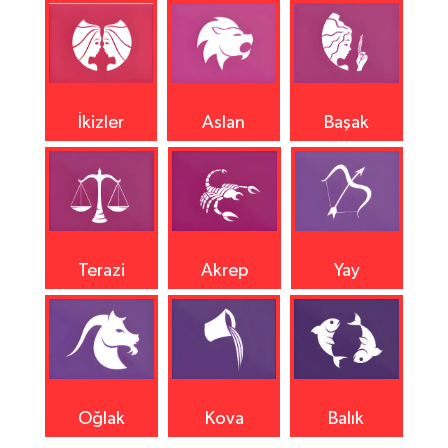
İkizler
Aslan
Başak
Terazi
Akrep
Yay
Oğlak
Kova
Balık