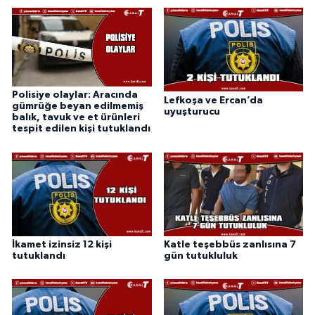
Polisiye olaylar: Aracında
Lefkoşa ve Ercan’da
gümrüğe beyan edilmemiş
uyuşturucu
balık, tavuk ve et ürünleri
tespit edilen kişi tutuklandı
İkamet izinsiz 12 kişi
Katle teşebbüs zanlısına 7
tutuklandı
gün tutukluluk