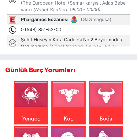
Günlük Burç Yorumları
Yengeç
Koç
Boğa