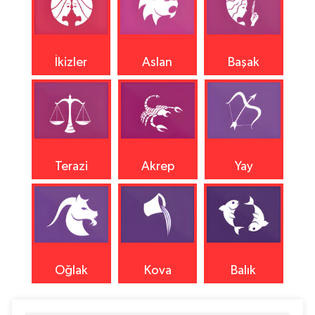
İkizler
Aslan
Başak
Terazi
Akrep
Yay
Oğlak
Kova
Balık