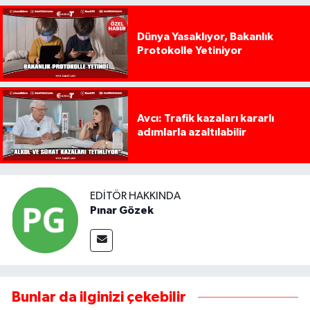
Dünya Yasaklıyor, Bakanlık
Protokolle Yetiniyor
Avcı: Trafik kazaları kararlı
adımlarla azaltılabilir
EDITÖR HAKKINDA
Pınar Gözek
Bunlar da ilginizi çekebilir