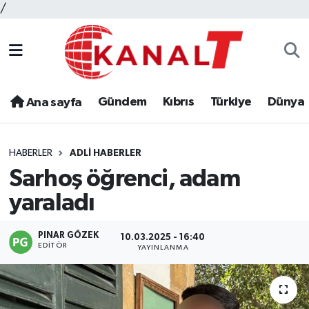
/
Gündem
Kıbrıs
Türkiye
Dünya
Ana sayfa
HABERLER
ADLI HABERLER
Sarhoş öğrenci, adam
yaraladı
PINAR GÖZEK
10.03.2025 - 16:40
EDITÖR
YAYINLANMA