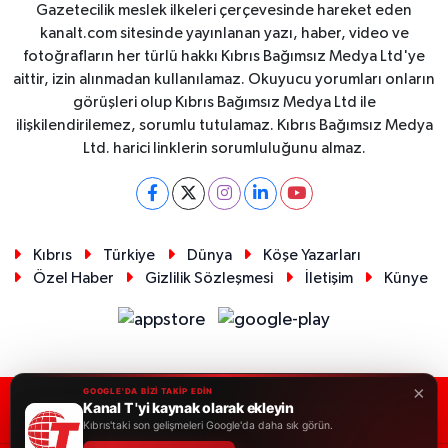
Gazetecilik meslek ilkeleri çerçevesinde hareket eden
kanalt.com sitesinde yayınlanan yazı, haber, video ve
fotoğrafların her türlü hakkı Kıbrıs Bağımsız Medya Ltd'ye
aittir, izin alınmadan kullanılamaz. Okuyucu yorumları onların
görüşleri olup Kıbrıs Bağımsız Medya Ltd ile
ilişkilendirilemez, sorumlu tutulamaz. Kıbrıs Bağımsız Medya
Ltd. harici linklerin sorumluluğunu almaz.
Kıbrıs
Türkiye
Dünya
Köşe Yazarları
Özel Haber
Gizlilik Sözleşmesi
İletişim
Künye
×
GOOGLE'DA BİZİ TAKİP EDİN
Kanal T 'yi kaynak olarak ekleyin
RSS
Copyright © 2026. Her hakkı saklıdır.
Kıbrıs'taki son gelişmeleri Google'da daha sık görün.