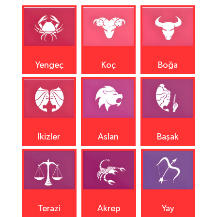
Yengeç
Koç
Boğa
İkizler
Aslan
Başak
Terazi
Akrep
Yay