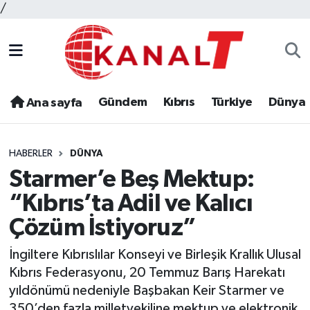
/
Gündem
Kıbrıs
Türkiye
Dünya
Ana sayfa
HABERLER
DÜNYA
Starmer’e Beş Mektup:
“Kıbrıs’ta Adil ve Kalıcı
Çözüm İstiyoruz”
İngiltere Kıbrıslılar Konseyi ve Birleşik Krallık Ulusal
Kıbrıs Federasyonu, 20 Temmuz Barış Harekatı
yıldönümü nedeniyle Başbakan Keir Starmer ve
350’den fazla milletvekiline mektup ve elektronik