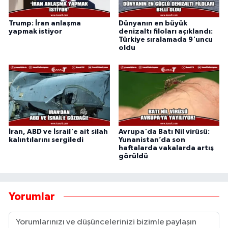
Trump: İran anlaşma
Dünyanın en büyük
yapmak istiyor
denizaltı filoları açıklandı:
Türkiye sıralamada 9'uncu
oldu
İran, ABD ve İsrail'e ait silah
Avrupa'da Batı Nil virüsü:
kalıntılarını sergiledi
Yunanistan’da son
haftalarda vakalarda artış
görüldü
Yorumlar