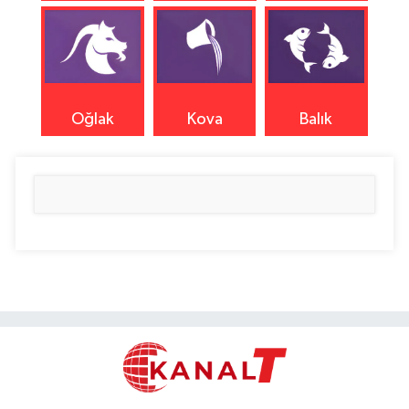
Oğlak
Kova
Balık