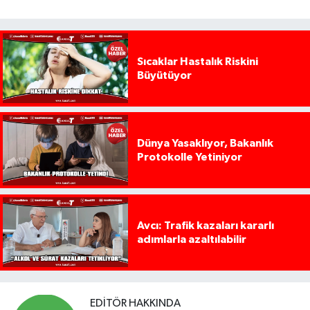
Sıcaklar Hastalık Riskini
Büyütüyor
Dünya Yasaklıyor, Bakanlık
Protokolle Yetiniyor
Avcı: Trafik kazaları kararlı
adımlarla azaltılabilir
EDITÖR HAKKINDA