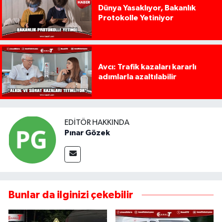
Dünya Yasaklıyor, Bakanlık
Protokolle Yetiniyor
Avcı: Trafik kazaları kararlı
adımlarla azaltılabilir
EDITÖR HAKKINDA
Pınar Gözek
Bunlar da ilginizi çekebilir