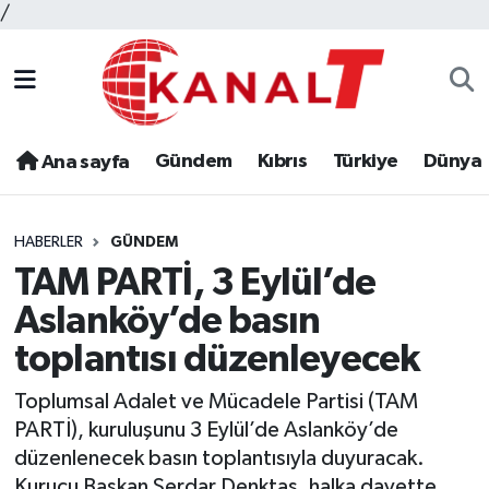
/
Gündem
Kıbrıs
Türkiye
Dünya
Ana sayfa
HABERLER
GÜNDEM
TAM PARTİ, 3 Eylül’de
Aslanköy’de basın
toplantısı düzenleyecek
Toplumsal Adalet ve Mücadele Partisi (TAM
PARTİ), kuruluşunu 3 Eylül’de Aslanköy’de
düzenlenecek basın toplantısıyla duyuracak.
Kurucu Başkan Serdar Denktaş, halka davette