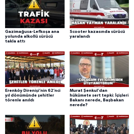
Gazimağusa-Lefkoşa ana
Scooter kazasında sürücü
yolunda alkollü sürücü
yaralandı
takla attı
Erenköy Direnişi’nin 62’nci
Murat Şenkul’dan
yıl dönümünde şehitler
hükümete sert tepki: İçişleri
törenle anıldı
Bakanı nerede, Başbakan
nerede?