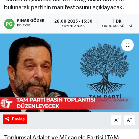
bulunarak partinin manifestosunu açıklayacak.
PINAR GÖZEK
28.08.2025 - 15:30
1 DK
EDITÖR
YAYINLANMA
OKUNMA SÜRESI
Paylaş
-
+
A
A
Toplumsal Adalet ve Mücadele Partisi (TAM