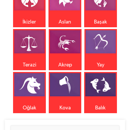
İkizler
Aslan
Başak
Terazi
Akrep
Yay
Oğlak
Kova
Balık