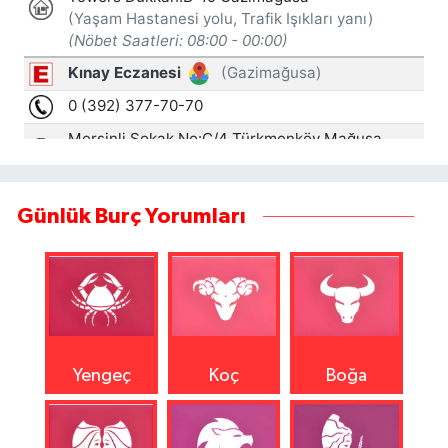
Günlük Burç Yorumları
Yengeç
Koç
Boğa