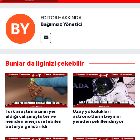
EDITÖR HAKKINDA
Bağımsız Yönetici
Bunlar da ilginizi çekebilir
Türk araştırmacının yer
Uzay yolculukları
aldığı çalışmayla ter ve
astronotların beynini
nemden enerji üretebilen
yeniden şekillendiriyor
batarya geliştirildi