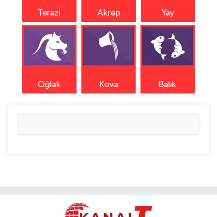
Terazi
Akrep
Yay
Oğlak
Kova
Balık