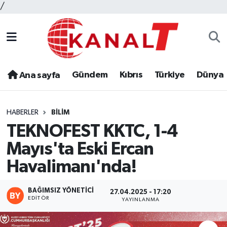
/
Gündem
Kıbrıs
Türkiye
Dünya
Ana sayfa
HABERLER
BILIM
TEKNOFEST KKTC, 1-4
Mayıs'ta Eski Ercan
Havalimanı'nda!
BAĞIMSIZ YÖNETICI
27.04.2025 - 17:20
EDITÖR
YAYINLANMA