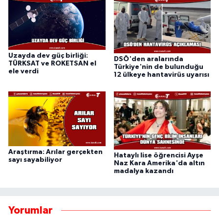
Uzayda dev güç birliği:
DSÖ'den aralarında
TÜRKSAT ve ROKETSAN el
Türkiye'nin de bulunduğu
ele verdi
12 ülkeye hantavirüs uyarısı
Araştırma: Arılar gerçekten
Hataylı lise öğrencisi Ayşe
sayı sayabiliyor
Naz Kara Amerika'da altın
madalya kazandı
Yorumlar