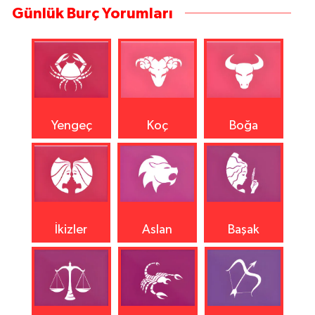
Günlük Burç Yorumları
Yengeç
Koç
Boğa
İkizler
Aslan
Başak