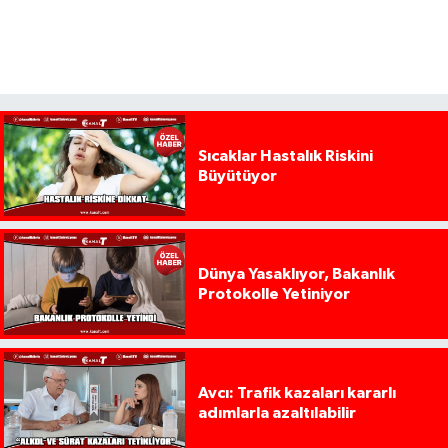
Sıcaklar Hastalık Riskini
Büyütüyor
Dünya Yasaklıyor, Bakanlık
Protokolle Yetiniyor
Avcı: Trafik kazaları kararlı
adımlarla azaltılabilir