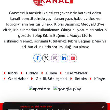
Gazetecilik meslek ilkeleri çerçevesinde hareket eden
kanalt.com sitesinde yayınlanan yazı, haber, video ve
fotoğrafların her türlü hakkı Kıbrıs Bağımsız Medya Ltd'ye
aittir, izin alınmadan kullanılamaz. Okuyucu yorumları onların
görüşleri olup Kıbrıs Bağımsız Medya Ltd ile
ilişkilendirilemez, sorumlu tutulamaz. Kıbrıs Bağımsız Medya
Ltd. harici linklerin sorumluluğunu almaz.
Kıbrıs
Türkiye
Dünya
Köşe Yazarları
Özel Haber
Gizlilik Sözleşmesi
İletişim
Künye
×
GOOGLE'DA BİZİ TAKİP EDİN