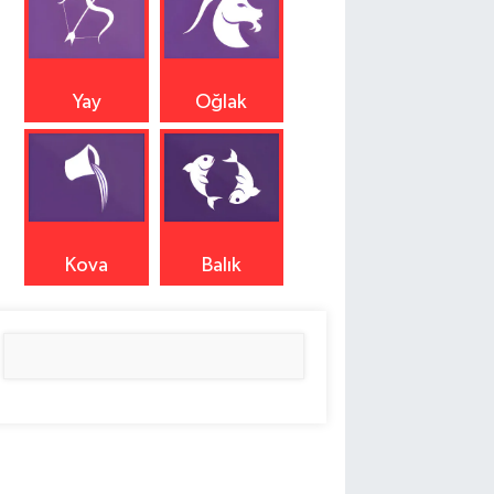
Yay
Oğlak
Kova
Balık