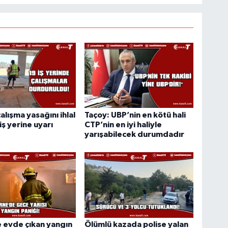
alışma yasağını ihlal
Taçoy: UBP’nin en kötü hali
iş yerine uyarı
CTP’nin en iyi haliyle
yarışabilecek durumdadır
 evde çıkan yangın
Ölümlü kazada polise yalan