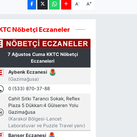
-
+
A
A
KTC Nöbetçi Eczaneler