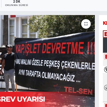
2 DK
OKUNMA SÜRESI
K