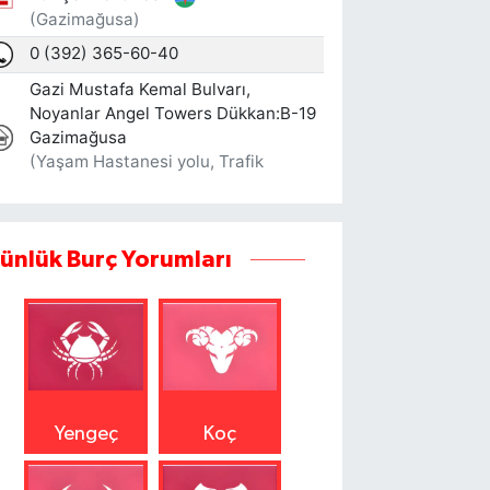
ünlük Burç Yorumları
Yengeç
Koç