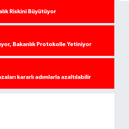
alık Riskini Büyütüyor
yor, Bakanlık Protokolle Yetiniyor
azaları kararlı adımlarla azaltılabilir