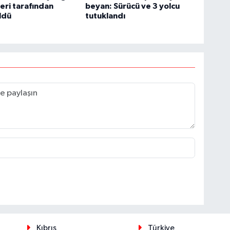
leri tarafından
beyan: Sürücü ve 3 yolcu
ldü
tutuklandı
Kıbrıs
Türkiye