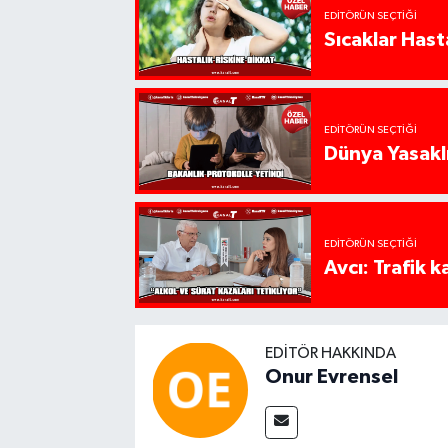
EDITÖRÜN SEÇTIĞI
Sıcaklar Hast
EDITÖRÜN SEÇTIĞI
Dünya Yasaklı
EDITÖRÜN SEÇTIĞI
Avcı: Trafik k
EDITÖR HAKKINDA
Onur Evrensel