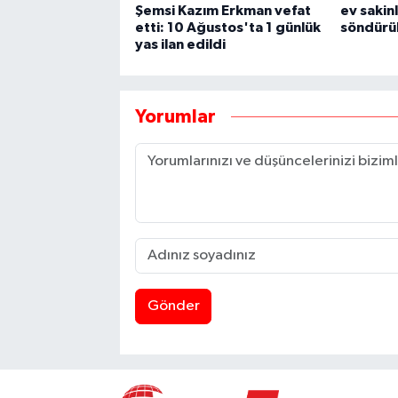
Şemsi Kazım Erkman vefat
ev sakin
etti: 10 Ağustos'ta 1 günlük
söndürü
yas ilan edildi
Yorumlar
Gönder