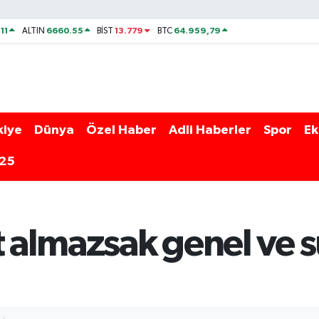
11
6660.55
13.779
64.959,79
ALTIN
BİST
BTC
kiye
Dünya
Özel Haber
Adli Haberler
Spor
Ek
025
t almazsak genel ve s