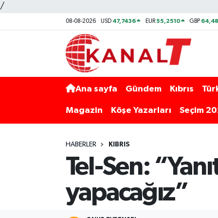
/
47,7436
55,2510
64,48
08-08-2026
USD
EUR
GBP
Ana sayfa
Gündem
Kıbrıs
Tür
Magazin
Köşe Yazarları
Seçim 2
HABERLER
KIBRIS
Tel-Sen: “Yanı
yapacağız”