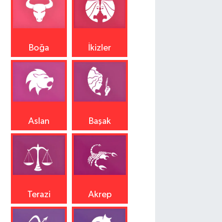
Boğa
İkizler
Aslan
Başak
Terazi
Akrep