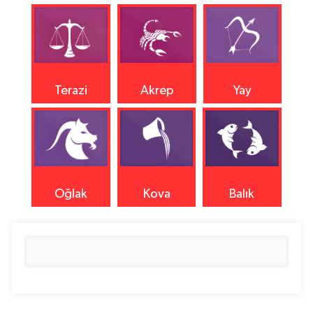
Terazi
Akrep
Yay
Oğlak
Kova
Balık