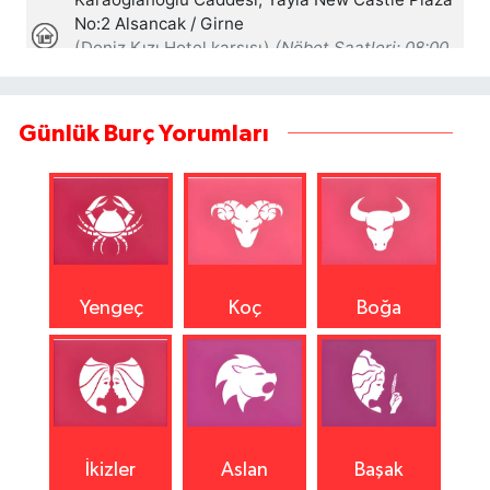
Günlük Burç Yorumları
Yengeç
Koç
Boğa
İkizler
Aslan
Başak