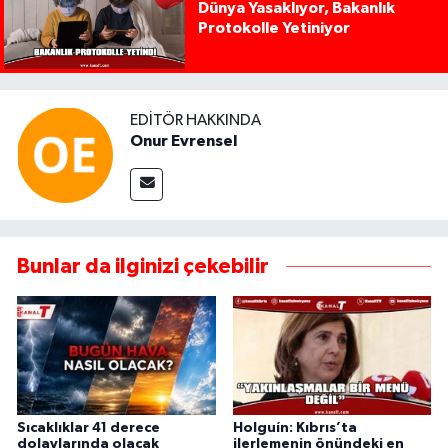
Dünya Yasaklıyor, Bakanlık
Protokolle Yetiniyor
EDITÖR HAKKINDA
Onur Evrensel
Bunlar da ilginizi çekebilir
Sıcaklıklar 41 derece
Holguín: Kıbrıs’ta
dolaylarında olacak
ilerlemenin önündeki en