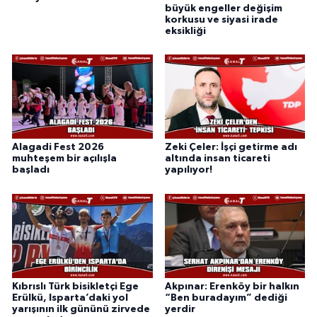
büyük engeller değişim
korkusu ve siyasi irade
eksikliği
Alagadi Fest 2026
Zeki Çeler: İşçi getirme adı
muhteşem bir açılışla
altında insan ticareti
başladı
yapılıyor!
Kıbrıslı Türk bisikletçi Ege
Akpınar: Erenköy bir halkın
Erülkü, Isparta’daki yol
“Ben buradayım” dediği
yarışının ilk gününü zirvede
yerdir