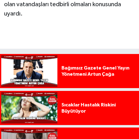
olan vatandaşları tedbirli olmaları konusunda
uyardı.
Bağımsız Gazete Genel Yayın
Yönetmeni Artun Çağa
Sıcaklar Hastalık Riskini
Büyütüyor