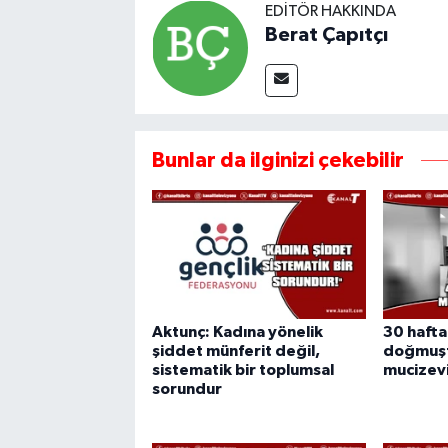
EDITÖR HAKKINDA
Berat Çapıtçı
Bunlar da ilginizi çekebilir
Aktunç: Kadına yönelik
30 hafta
şiddet münferit değil,
doğmuşt
sistematik bir toplumsal
mucizevi
sorundur