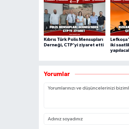
Kıbrıs Türk Polis Mensupları
Lefkoşa
Derneği, CTP’yi ziyaret etti
iki saatl
yapılaca
Yorumlar