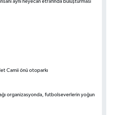
insanı aynı heyecan etrafında buluşturması
llet Camii önü otoparkı
cağı organizasyonda, futbolseverlerin yoğun