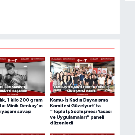
lık, 1 kilo 200 gram
Kamu-İş Kadın Dayanışma
u: Minik Denkay'ın
Komitesi Güzelyurt’ta
 yaşam savaşı
“Toplu İş Sözleşmesi Yasası
ve Uygulamaları” paneli
düzenledi