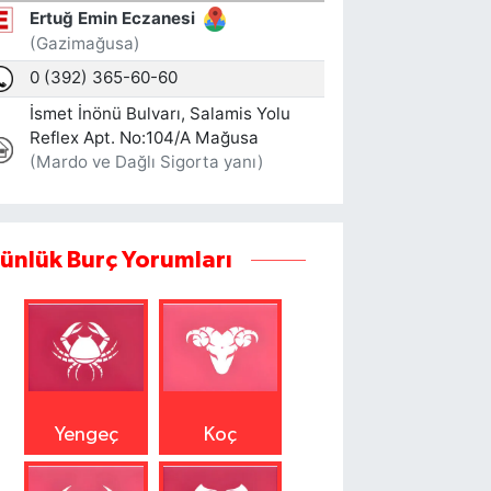
ünlük Burç Yorumları
Yengeç
Koç