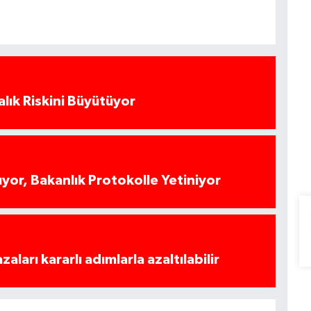
alık Riskini Büyütüyor
yor, Bakanlık Protokolle Yetiniyor
azaları kararlı adımlarla azaltılabilir