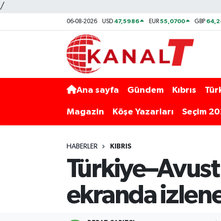
/
47,5986
55,0700
64,2
06-08-2026
USD
EUR
GBP
Ana sayfa
Gündem
Kıbrıs
Tür
Magazin
Köşe Yazarları
Seçim 2
HABERLER
KIBRIS
Türkiye–Avustr
ekranda izlen