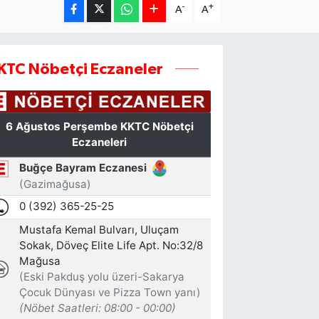
-
+
A
A
KTC Nöbetçi Eczaneler