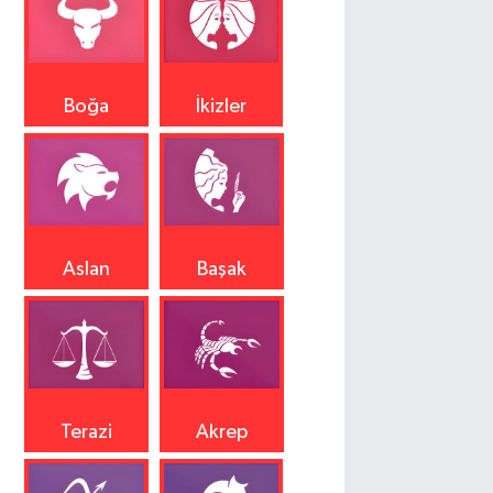
Boğa
İkizler
Aslan
Başak
Terazi
Akrep