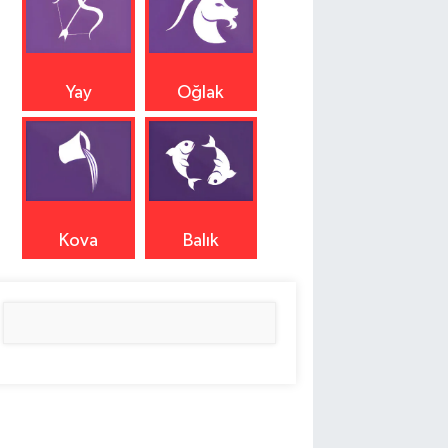
Yay
Oğlak
Kova
Balık