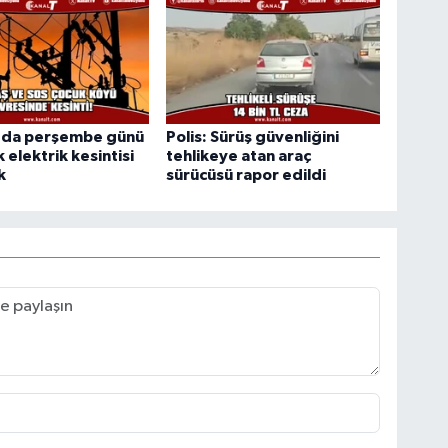
'da perşembe günü
Polis: Sürüş güvenliğini
ik elektrik kesintisi
tehlikeye atan araç
k
sürücüsü rapor edildi