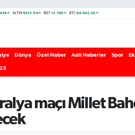
438
6513.94
13.768
64.602,05
ALTIN
BİST
BTC
kiye
Dünya
Özel Haber
Adli Haberler
Spor
Ek
025
alya maçı Millet Bah
ecek