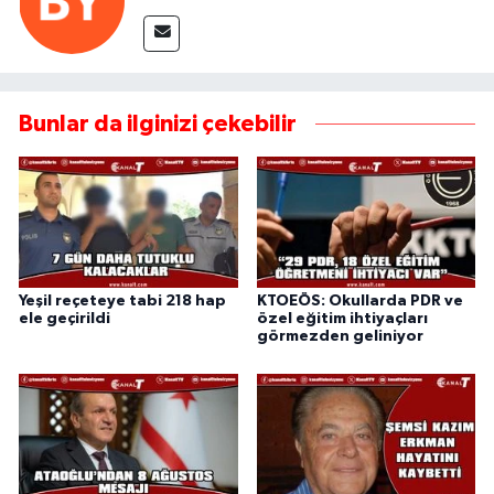
Bunlar da ilginizi çekebilir
Yeşil reçeteye tabi 218 hap
KTOEÖS: Okullarda PDR ve
ele geçirildi
özel eğitim ihtiyaçları
görmezden geliniyor