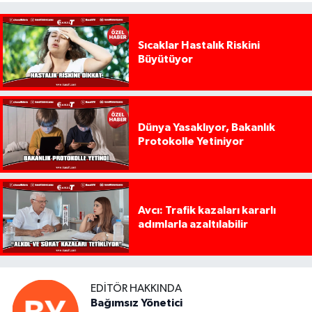
Sıcaklar Hastalık Riskini
Büyütüyor
Dünya Yasaklıyor, Bakanlık
Protokolle Yetiniyor
Avcı: Trafik kazaları kararlı
adımlarla azaltılabilir
EDITÖR HAKKINDA
Bağımsız Yönetici