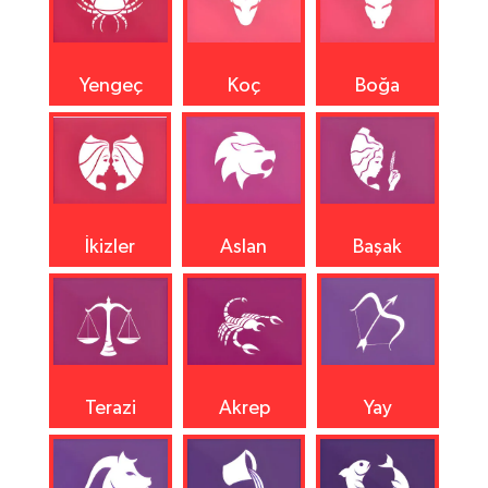
Yengeç
Koç
Boğa
İkizler
Aslan
Başak
Terazi
Akrep
Yay