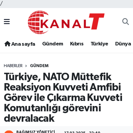
/
Gündem
Kıbrıs
Türkiye
Dünya
Ana sayfa
HABERLER
GÜNDEM
Türkiye, NATO Müttefik
Reaksiyon Kuvveti Amfibi
Görev ile Çıkarma Kuvveti
Komutanlığı görevini
devralacak
BAĞIMSIZ YÖNETICI