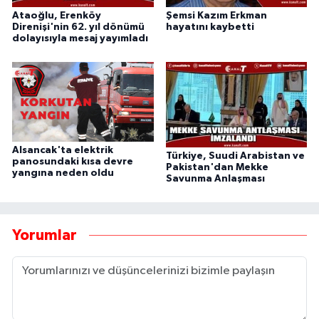
Ataoğlu, Erenköy
Şemsi Kazım Erkman
Direnişi'nin 62. yıl dönümü
hayatını kaybetti
dolayısıyla mesaj yayımladı
Alsancak'ta elektrik
Türkiye, Suudi Arabistan ve
panosundaki kısa devre
Pakistan'dan Mekke
yangına neden oldu
Savunma Anlaşması
Yorumlar