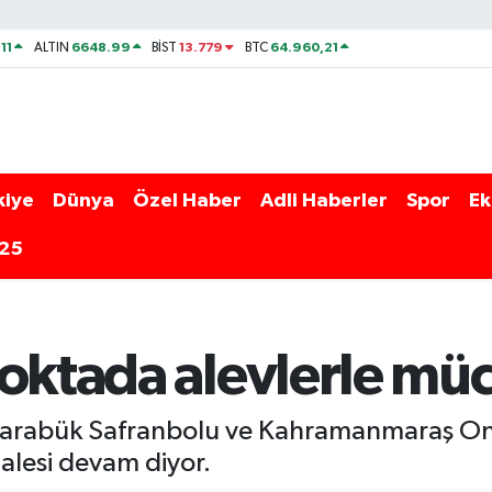
11
6648.99
13.779
64.960,21
ALTIN
BİST
BTC
kiye
Dünya
Özel Haber
Adli Haberler
Spor
Ek
025
noktada alevlerle mü
Karabük Safranbolu ve Kahramanmaraş On
alesi devam diyor.