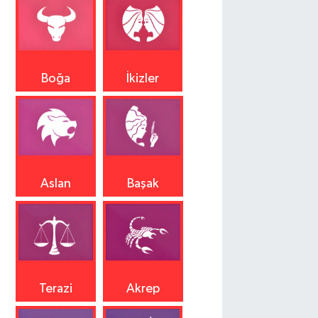
Boğa
İkizler
Aslan
Başak
Terazi
Akrep