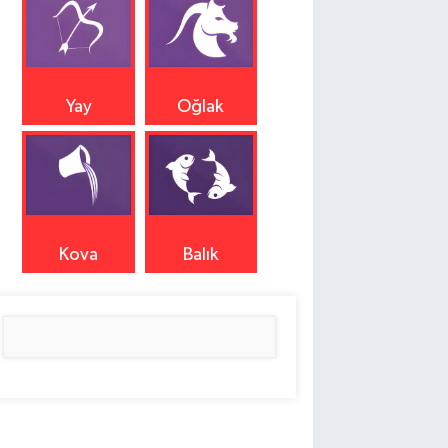
Yay
Oğlak
Kova
Balık