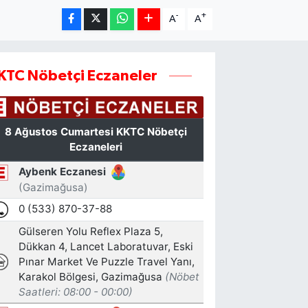
-
+
A
A
KTC Nöbetçi Eczaneler