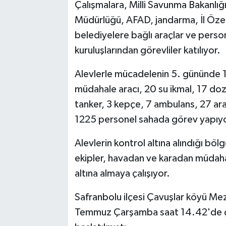
Çalışmalara, Milli Savunma Bakanl
Müdürlüğü, AFAD, jandarma, İl Özel İd
belediyelere bağlı araçlar ve persone
kuruluşlarından görevliler katılıyor.
Alevlerle mücadelenin 5. gününde 14
müdahale aracı, 20 su ikmal, 17 doz
tanker, 3 kepçe, 7 ambulans, 27 ar
1225 personel sahada görev yapıyo
Alevlerin kontrol altına alındığı bö
ekipler, havadan ve karadan müdaha
altına almaya çalışıyor.
Safranbolu ilçesi Çavuşlar köyü Mez
Temmuz Çarşamba saat 14.42'de çık