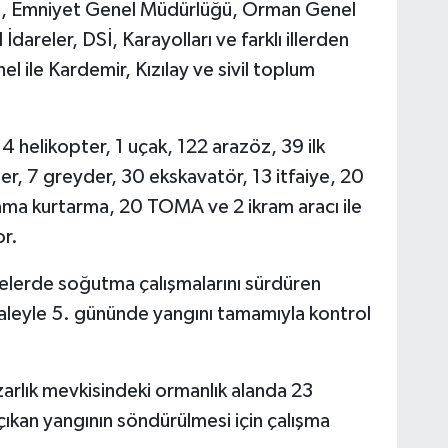
ığı, Emniyet Genel Müdürlüğü, Orman Genel
areler, DSİ, Karayolları ve farklı illerden
l ile Kardemir, Kızılay ve sivil toplum
 helikopter, 1 uçak, 122 arazöz, 39 ilk
er, 7 greyder, 30 ekskavatör, 13 itfaiye, 20
ama kurtarma, 20 TOMA ve 2 ikram aracı ile
r.
lgelerde soğutma çalışmalarını sürdüren
leyle 5. gününde yangını tamamıyla kontrol
arlık mevkisindeki ormanlık alanda 23
an yangının söndürülmesi için çalışma