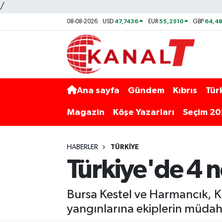
/
47,7436
55,2510
64,48
08-08-2026
USD
EUR
GBP
Ana sayfa
Gündem
Kıbrıs
Tür
Magazin
Köşe Yazarları
Seçim 2
HABERLER
TÜRKIYE
Türkiye'de 4 
Bursa Kestel ve Harmancık, 
yangınlarına ekiplerin müdah