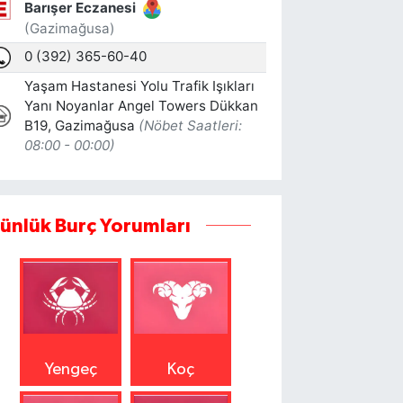
ünlük Burç Yorumları
Yengeç
Koç