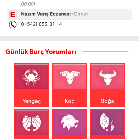
Günlük Burç Yorumları
Yengeç
Koç
Boğa