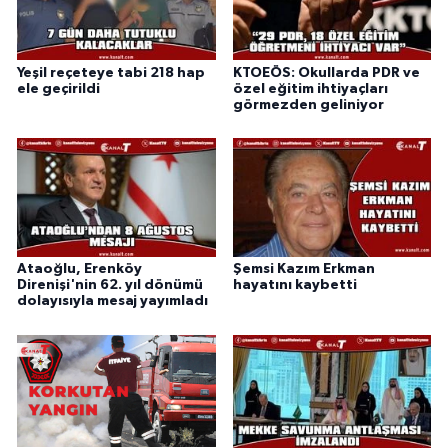
Yeşil reçeteye tabi 218 hap
KTOEÖS: Okullarda PDR ve
ele geçirildi
özel eğitim ihtiyaçları
görmezden geliniyor
Ataoğlu, Erenköy
Şemsi Kazım Erkman
Direnişi'nin 62. yıl dönümü
hayatını kaybetti
dolayısıyla mesaj yayımladı