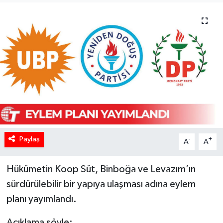
Paylaş
-
+
A
A
Hükümetin Koop Süt, Binboğa ve Levazım’ın
sürdürülebilir bir yapıya ulaşması adına eylem
planı yayımlandı.
Açıklama şöyle;