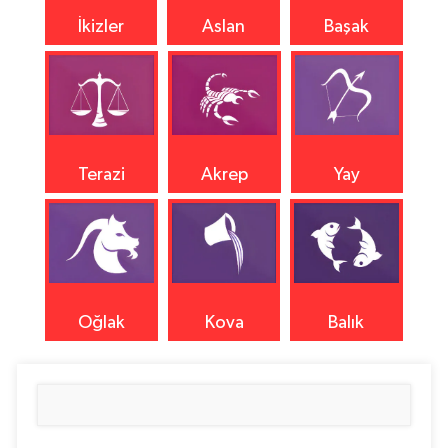
İkizler
Aslan
Başak
Terazi
Akrep
Yay
Oğlak
Kova
Balık