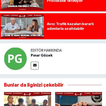
Protokolle Yetiniyor
Avcı: Trafik kazaları kararlı
adımlarla azaltılabilir
EDITÖR HAKKINDA
Pınar Gözek
Bunlar da ilginizi çekebilir