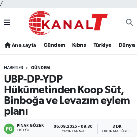
/
Gündem
Kıbrıs
Türkiye
Dünya
Ana sayfa
HABERLER
GÜNDEM
UBP-DP-YDP
Hükümetinden Koop Süt,
Binboğa ve Levazım eylem
planı
PINAR GÖZEK
06.09.2025 - 09:30
3 DK
EDITÖR
YAYINLANMA
OKUNMA SÜRESI