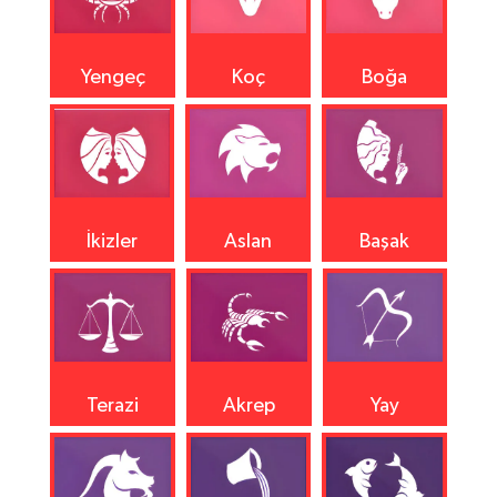
Yengeç
Koç
Boğa
İkizler
Aslan
Başak
Terazi
Akrep
Yay