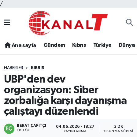
/
Gündem
Kıbrıs
Türkiye
Dünya
Ana sayfa
HABERLER
KIBRIS
UBP'den dev
organizasyon: Siber
zorbalığa karşı dayanışma
çalıştayı düzenlendi
BERAT ÇAPITÇI
04.06.2026 - 18:27
3 DK
EDITÖR
YAYINLANMA
OKUNMA SÜRESI