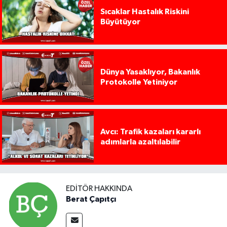
Sıcaklar Hastalık Riskini
Büyütüyor
Dünya Yasaklıyor, Bakanlık
Protokolle Yetiniyor
Avcı: Trafik kazaları kararlı
adımlarla azaltılabilir
EDITÖR HAKKINDA
Berat Çapıtçı