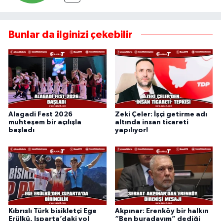
Bunlar da ilginizi çekebilir
Alagadi Fest 2026
Zeki Çeler: İşçi getirme adı
muhteşem bir açılışla
altında insan ticareti
başladı
yapılıyor!
Kıbrıslı Türk bisikletçi Ege
Akpınar: Erenköy bir halkın
Erülkü, Isparta’daki yol
“Ben buradayım” dediği