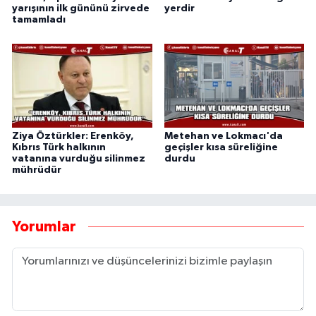
yarışının ilk gününü zirvede
yerdir
tamamladı
Ziya Öztürkler: Erenköy,
Metehan ve Lokmacı'da
Kıbrıs Türk halkının
geçişler kısa süreliğine
vatanına vurduğu silinmez
durdu
mührüdür
Yorumlar