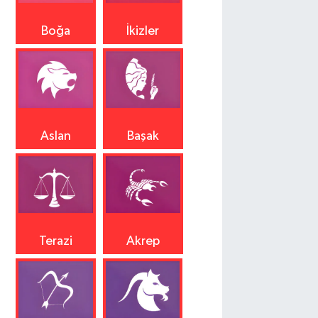
Boğa
İkizler
Aslan
Başak
Terazi
Akrep