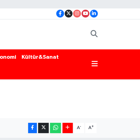
onomi
Kültür&Sanat
-
+
A
A