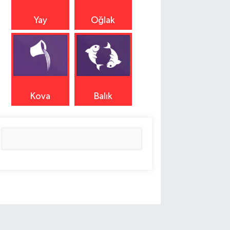
Yay
Oğlak
Kova
Balık