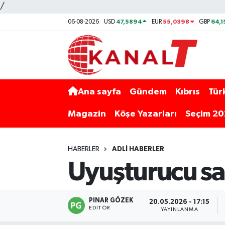
/
47,5894
55,0398
64,1
06-08-2026
USD
EUR
GBP
Ana sayfa
Gündem
Kıbrıs
Tür
Magazin
Köşe Yazarları
Seçim 2
HABERLER
ADLI HABERLER
Uyuşturucu sa
PINAR GÖZEK
20.05.2026 - 17:15
EDITÖR
YAYINLANMA