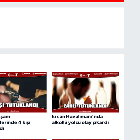
aşam
Ercan Havalimanı'nda
erinde 4 kişi
alkollü yolcu olay çıkardı
dı