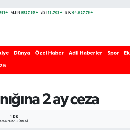
581
6527.85
13.703
64.927,78
ALTIN
BİST
BTC
kiye
Dünya
Özel Haber
Adli Haberler
Spor
Ek
025
nığına 2 ay ceza
1 DK
OKUNMA SÜRESI