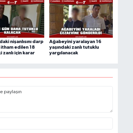
daki nişanlısını darp
Ağabeyini yaralayan 16
itham edilen 18
yaşındaki zanlı tutuklu
 zanlı için karar
yargılanacak