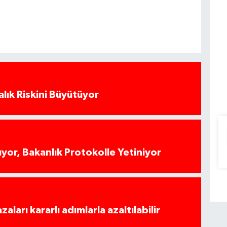
alık Riskini Büyütüyor
yor, Bakanlık Protokolle Yetiniyor
azaları kararlı adımlarla azaltılabilir