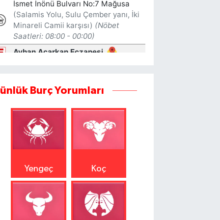
ünlük Burç Yorumları
Yengeç
Koç