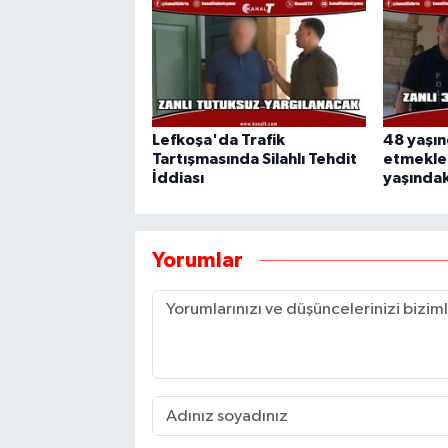
Lefkoşa'da Trafik
48 yaşın
Tartışmasında Silahlı Tehdit
etmekle 
İddiası
yaşındaki
Yorumlar