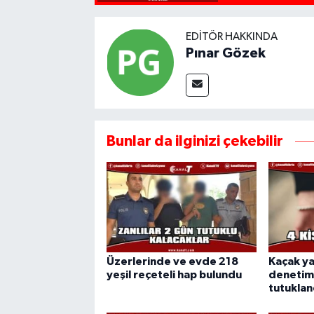
EDITÖR HAKKINDA
Pınar Gözek
Bunlar da ilginizi çekebilir
Üzerlerinde ve evde 218
Kaçak y
yeşil reçeteli hap bulundu
denetiml
tutuklan