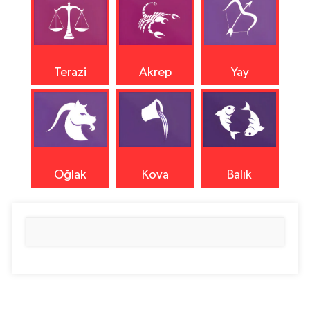
Terazi
Akrep
Yay
Oğlak
Kova
Balık