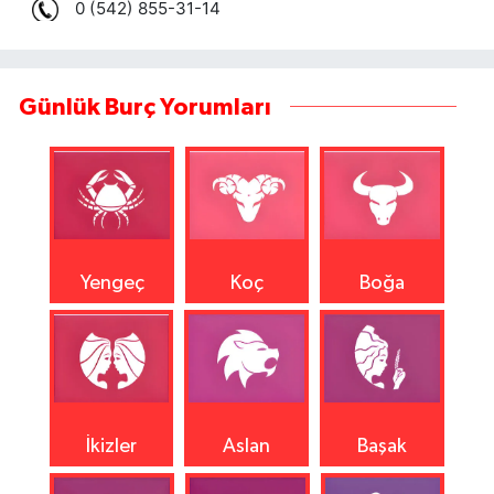
Günlük Burç Yorumları
Yengeç
Koç
Boğa
İkizler
Aslan
Başak