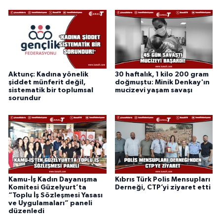
Aktunç: Kadına yönelik
30 haftalık, 1 kilo 200 gram
şiddet münferit değil,
doğmuştu: Minik Denkay'ın
sistematik bir toplumsal
mucizevi yaşam savaşı
sorundur
Kamu-İş Kadın Dayanışma
Kıbrıs Türk Polis Mensupları
Komitesi Güzelyurt’ta
Derneği, CTP’yi ziyaret etti
“Toplu İş Sözleşmesi Yasası
ve Uygulamaları” paneli
düzenledi