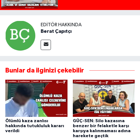
EDITÖR HAKKINDA
Berat Çapıtçı
Bunlar da ilginizi çekebilir
Ölümlü kaza zanlısı
GÜÇ-SEN: Silo kazasına
hakkında tutukluluk kararı
benzer bir felaketle karşı
verildi
karşıya kalınmaması adına
harekete geçtik