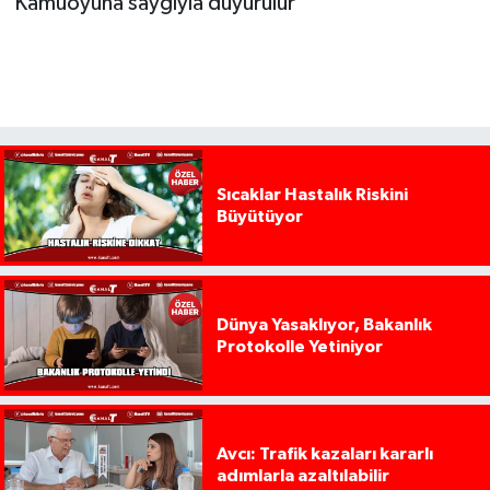
Kamuoyuna saygıyla duyurulur"
Sıcaklar Hastalık Riskini
Büyütüyor
Dünya Yasaklıyor, Bakanlık
Protokolle Yetiniyor
Avcı: Trafik kazaları kararlı
adımlarla azaltılabilir