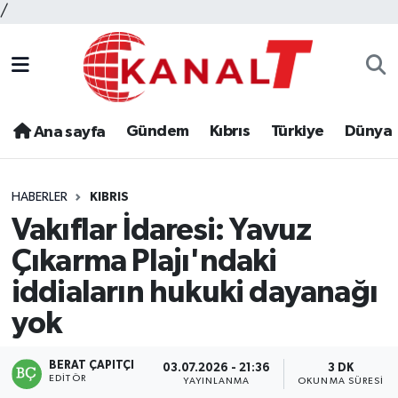
/
Gündem
Kıbrıs
Türkiye
Dünya
Ana sayfa
HABERLER
KIBRIS
Vakıflar İdaresi: Yavuz
Çıkarma Plajı'ndaki
iddiaların hukuki dayanağı
yok
BERAT ÇAPITÇI
03.07.2026 - 21:36
3 DK
EDITÖR
YAYINLANMA
OKUNMA SÜRESI