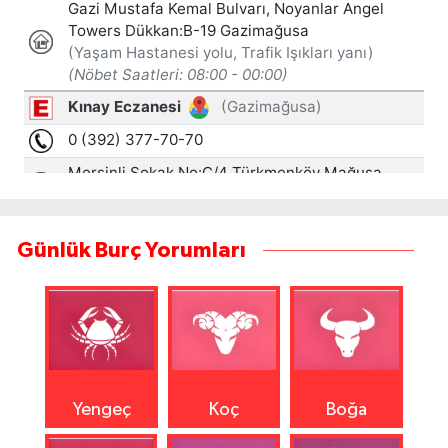
Günlük Burç Yorumları
Yengeç
Koç
Boğa