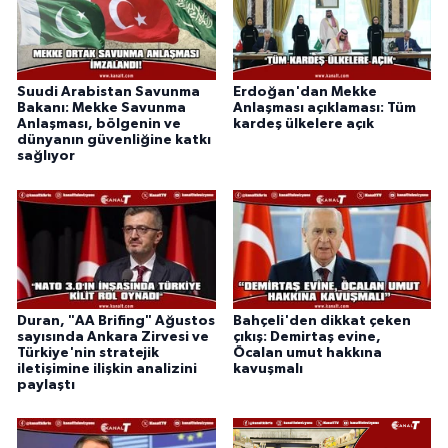
Suudi Arabistan Savunma
Erdoğan'dan Mekke
Bakanı: Mekke Savunma
Anlaşması açıklaması: Tüm
Anlaşması, bölgenin ve
kardeş ülkelere açık
dünyanın güvenliğine katkı
sağlıyor
Duran, "AA Brifing" Ağustos
Bahçeli'den dikkat çeken
sayısında Ankara Zirvesi ve
çıkış: Demirtaş evine,
Türkiye'nin stratejik
Öcalan umut hakkına
iletişimine ilişkin analizini
kavuşmalı
paylaştı