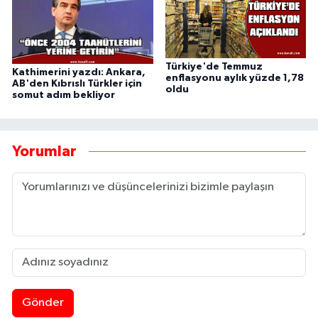
Türkiye'de Temmuz
Kathimerini yazdı: Ankara,
enflasyonu aylık yüzde 1,78
AB'den Kıbrıslı Türkler için
oldu
somut adım bekliyor
Yorumlar
Gönder