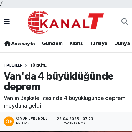
/
Gündem
Kıbrıs
Türkiye
Dünya
Ana sayfa
HABERLER
TÜRKIYE
Van'da 4 büyüklüğünde
deprem
Van'ın Başkale ilçesinde 4 büyüklüğünde deprem
meydana geldi.
ONUR EVRENSEL
22.04.2025 - 07:23
EDITÖR
YAYINLANMA