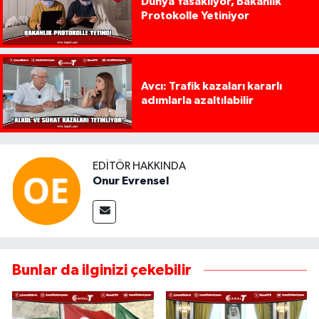
Dünya Yasaklıyor, Bakanlık
Protokolle Yetiniyor
Avcı: Trafik kazaları kararlı
adımlarla azaltılabilir
EDITÖR HAKKINDA
Onur Evrensel
Bunlar da ilginizi çekebilir