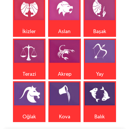
İkizler
Aslan
Başak
Terazi
Akrep
Yay
Oğlak
Kova
Balık