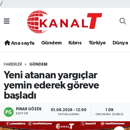
/
Gündem
Kıbrıs
Türkiye
Dünya
Ana sayfa
HABERLER
GÜNDEM
Yeni atanan yargıçlar
yemin ederek göreve
başladı
PINAR GÖZEK
01.06.2026 - 12:00
1 DK
EDITÖR
YAYINLANMA
OKUNMA SÜRESI