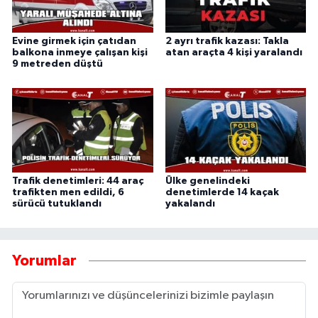
Evine girmek için çatıdan
2 ayrı trafik kazası: Takla
balkona inmeye çalışan kişi
atan araçta 4 kişi yaralandı
9 metreden düştü
Trafik denetimleri: 44 araç
Ülke genelindeki
trafikten men edildi, 6
denetimlerde 14 kaçak
sürücü tutuklandı
yakalandı
Yorumlar