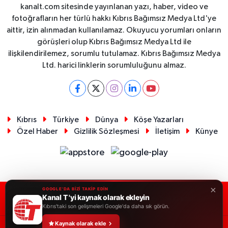
kanalt.com sitesinde yayınlanan yazı, haber, video ve
fotoğrafların her türlü hakkı Kıbrıs Bağımsız Medya Ltd'ye
aittir, izin alınmadan kullanılamaz. Okuyucu yorumları onların
görüşleri olup Kıbrıs Bağımsız Medya Ltd ile
ilişkilendirilemez, sorumlu tutulamaz. Kıbrıs Bağımsız Medya
Ltd. harici linklerin sorumluluğunu almaz.
Kıbrıs
Türkiye
Dünya
Köşe Yazarları
Özel Haber
Gizlilik Sözleşmesi
İletişim
Künye
×
GOOGLE'DA BİZİ TAKİP EDİN
Kanal T 'yi kaynak olarak ekleyin
RSS
Copyright © 2026. Her hakkı saklıdır.
Kıbrıs'taki son gelişmeleri Google'da daha sık görün.
Kaynak olarak ekle