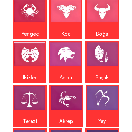
Yengeç
Koç
Boğa
İkizler
Aslan
Başak
Terazi
Akrep
Yay