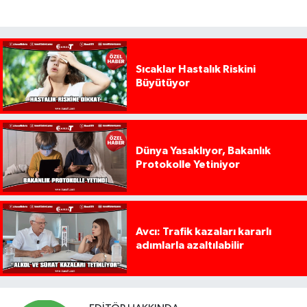
Sıcaklar Hastalık Riskini
Büyütüyor
Dünya Yasaklıyor, Bakanlık
Protokolle Yetiniyor
Avcı: Trafik kazaları kararlı
adımlarla azaltılabilir