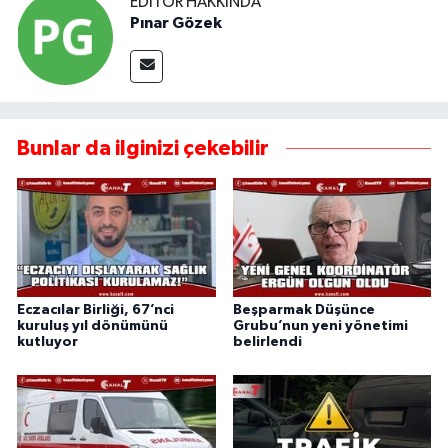
EDITÖR HAKKINDA
Pınar Gözek
Bunlar da ilginizi çekebilir
Eczacılar Birliği, 67’nci
Beşparmak Düşünce
kuruluş yıl dönümünü
Grubu’nun yeni yönetimi
kutluyor
belirlendi