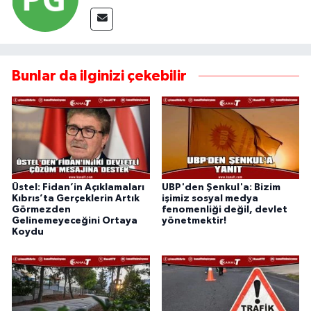
Bunlar da ilginizi çekebilir
Üstel: Fidan’in Açıklamaları
UBP'den Şenkul'a: Bizim
Kıbrıs’ta Gerçeklerin Artık
işimiz sosyal medya
Görmezden
fenomenliği değil, devlet
Gelinemeyeceğini Ortaya
yönetmektir!
Koydu