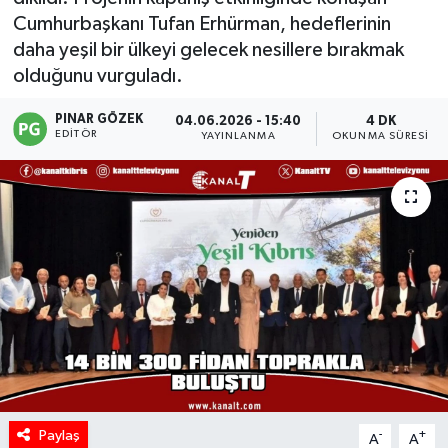
Cumhurbaşkanı Tufan Erhürman, hedeflerinin
daha yeşil bir ülkeyi gelecek nesillere bırakmak
olduğunu vurguladı.
PINAR GÖZEK
04.06.2026 - 15:40
4 DK
EDITÖR
YAYINLANMA
OKUNMA SÜRESI
Paylaş
-
+
A
A