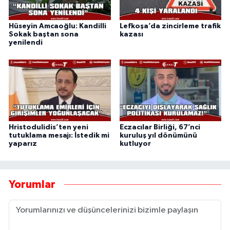
Hüseyin Amcaoğlu: Kandilli
Lefkoşa’da zincirleme trafik
Sokak baştan sona
kazası
yenilendi
Hristodulidis’ten yeni
Eczacılar Birliği, 67’nci
tutuklama mesajı: İstedik mi
kuruluş yıl dönümünü
yaparız
kutluyor
Yorumlar