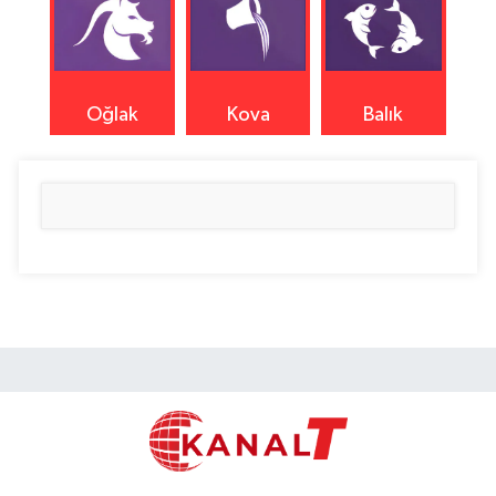
Oğlak
Kova
Balık