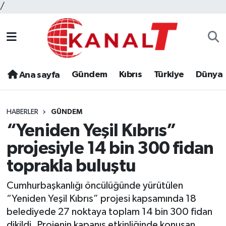
/
Gündem
Kıbrıs
Türkiye
Dünya
Ana sayfa
HABERLER
GÜNDEM
“Yeniden Yeşil Kıbrıs”
projesiyle 14 bin 300 fidan
toprakla buluştu
Cumhurbaşkanlığı öncülüğünde yürütülen
“Yeniden Yeşil Kıbrıs” projesi kapsamında 18
belediyede 27 noktaya toplam 14 bin 300 fidan
dikildi. Projenin kapanış etkinliğinde konuşan