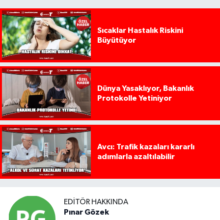
Sıcaklar Hastalık Riskini
Büyütüyor
Dünya Yasaklıyor, Bakanlık
Protokolle Yetiniyor
Avcı: Trafik kazaları kararlı
adımlarla azaltılabilir
EDITÖR HAKKINDA
Pınar Gözek