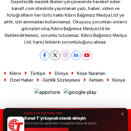
Gazetecilik meslek ilkeleri çerçevesinde hareket eden
kanalt.com sitesinde yayınlanan yazı, haber, video ve
fotoğrafların her türlü hakkı Kıbrıs Bağımsız Medya Ltd'ye
aittir, izin alınmadan kullanılamaz. Okuyucu yorumları onların
görüşleri olup Kıbrıs Bağımsız Medya Ltd ile
ilişkilendirilemez, sorumlu tutulamaz. Kıbrıs Bağımsız Medya
Ltd. harici linklerin sorumluluğunu almaz.
Kıbrıs
Türkiye
Dünya
Köşe Yazarları
Özel Haber
Gizlilik Sözleşmesi
İletişim
Künye
×
GOOGLE'DA BİZİ TAKİP EDİN
Kanal T 'yi kaynak olarak ekleyin
RSS
Copyright © 2026. Her hakkı saklıdır.
Kıbrıs'taki son gelişmeleri Google'da daha sık görün.