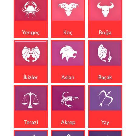
Yengeç
Koç
Boğa
İkizler
Aslan
Başak
Terazi
Akrep
Yay