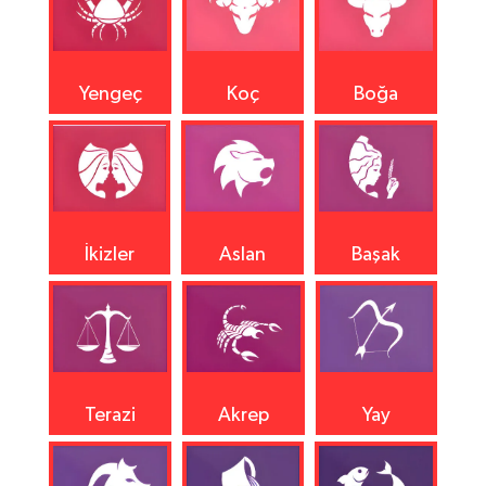
Yengeç
Koç
Boğa
İkizler
Aslan
Başak
Terazi
Akrep
Yay