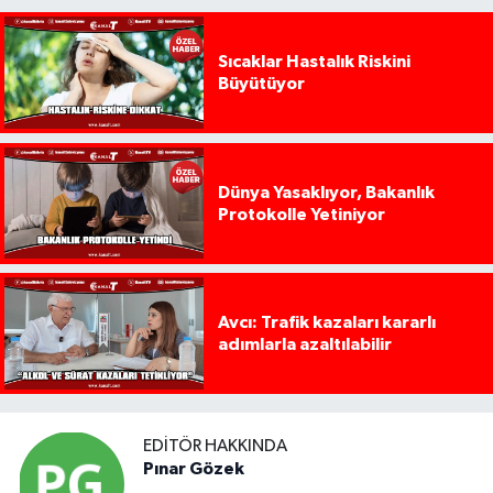
Sıcaklar Hastalık Riskini
Büyütüyor
Dünya Yasaklıyor, Bakanlık
Protokolle Yetiniyor
Avcı: Trafik kazaları kararlı
adımlarla azaltılabilir
EDITÖR HAKKINDA
Pınar Gözek