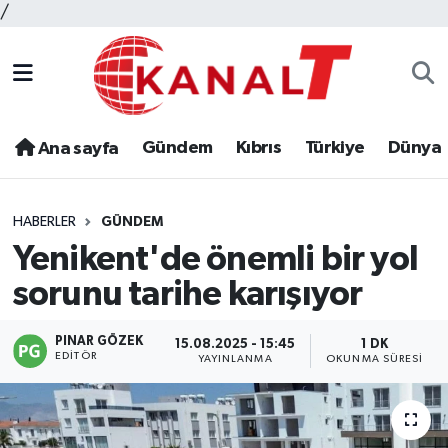
/
Gündem
Kıbrıs
Türkiye
Dünya
Ana sayfa
HABERLER
GÜNDEM
Yenikent'de önemli bir yol
sorunu tarihe karışıyor
PINAR GÖZEK
15.08.2025 - 15:45
1 DK
EDITÖR
YAYINLANMA
OKUNMA SÜRESI