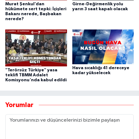
Murat Şenkul’dan
Girne-Değirmenlik yolu
hükümete sert tepki: İçişleri
yarın 3 saat kapalı olacak
Bakanı nerede, Başbakan
nerede?
Hava sıcaklığı 41 dereceye
"Terörsüz Türkiye" yasa
kadar yükselecek
teklifi TBMM Adalet
Komisyonu'nda kabul edildi
Yorumlar