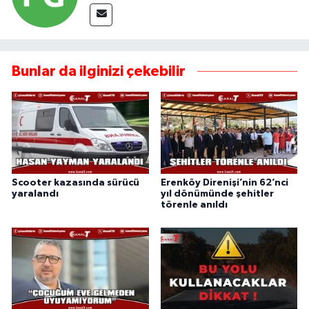
Bunlar da ilginizi çekebilir
Scooter kazasında sürücü
Erenköy Direnişi’nin 62’nci
yaralandı
yıl dönümünde şehitler
törenle anıldı