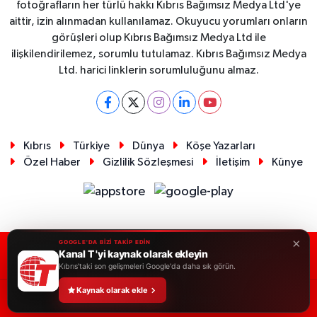
fotoğrafların her türlü hakkı Kıbrıs Bağımsız Medya Ltd'ye
aittir, izin alınmadan kullanılamaz. Okuyucu yorumları onların
görüşleri olup Kıbrıs Bağımsız Medya Ltd ile
ilişkilendirilemez, sorumlu tutulamaz. Kıbrıs Bağımsız Medya
Ltd. harici linklerin sorumluluğunu almaz.
Kıbrıs
Türkiye
Dünya
Köşe Yazarları
Özel Haber
Gizlilik Sözleşmesi
İletişim
Künye
×
GOOGLE'DA BİZİ TAKİP EDİN
Kanal T 'yi kaynak olarak ekleyin
RSS
Copyright © 2026. Her hakkı saklıdır.
Kıbrıs'taki son gelişmeleri Google'da daha sık görün.
Kaynak olarak ekle
Haber Yazılımı:
TE Bilişim