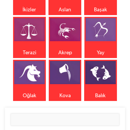
İkizler
Aslan
Başak
Terazi
Akrep
Yay
Oğlak
Kova
Balık