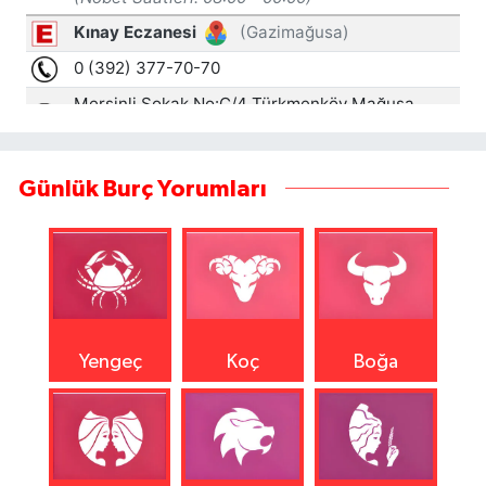
Günlük Burç Yorumları
Yengeç
Koç
Boğa