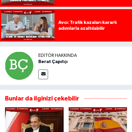
Avcı: Trafik kazaları kararlı
adımlarla azaltılabilir
EDITÖR HAKKINDA
Berat Çapıtçı
Bunlar da ilginizi çekebilir