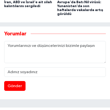
İran, ABD ve İsrail'e ait silah
Avrupa'da Batı Nil virüsü:
kalıntılarını sergiledi
Yunanistan’da son
haftalarda vakalarda artış
görüldü
Yorumlar
Gönder