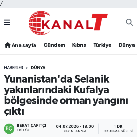
/
Gündem
Kıbrıs
Türkiye
Dünya
Ana sayfa
HABERLER
DÜNYA
Yunanistan'da Selanik
yakınlarındaki Kufalya
bölgesinde orman yangını
çıktı
BERAT ÇAPITÇI
04.07.2026 - 18:00
1 DK
EDITÖR
YAYINLANMA
OKUNMA SÜRESI