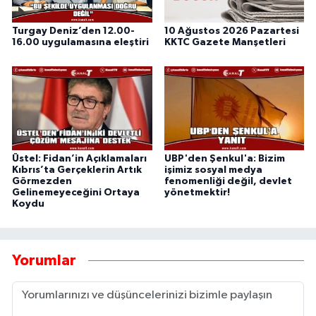
Turgay Deniz’den 12.00-
10 Ağustos 2026 Pazartesi
16.00 uygulamasına eleştiri
KKTC Gazete Manşetleri
Üstel: Fidan’in Açıklamaları
UBP'den Şenkul'a: Bizim
Kıbrıs’ta Gerçeklerin Artık
işimiz sosyal medya
Görmezden
fenomenliği değil, devlet
Gelinemeyeceğini Ortaya
yönetmektir!
Koydu
Yorumlar