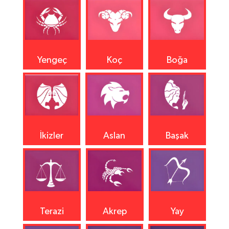
Yengeç
Koç
Boğa
İkizler
Aslan
Başak
Terazi
Akrep
Yay