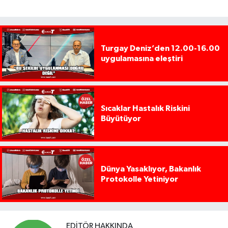
Turgay Deniz’den 12.00-16.00
uygulamasına eleştiri
Sıcaklar Hastalık Riskini
Büyütüyor
Dünya Yasaklıyor, Bakanlık
Protokolle Yetiniyor
EDITÖR HAKKINDA