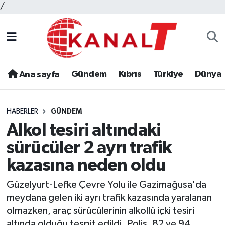
/
Gündem
Kıbrıs
Türkiye
Dünya
Ana sayfa
HABERLER
GÜNDEM
Alkol tesiri altındaki
sürücüler 2 ayrı trafik
kazasına neden oldu
Güzelyurt-Lefke Çevre Yolu ile Gazimağusa'da
meydana gelen iki ayrı trafik kazasında yaralanan
olmazken, araç sürücülerinin alkollü içki tesiri
altında olduğu tespit edildi. Polis, 82 ve 94