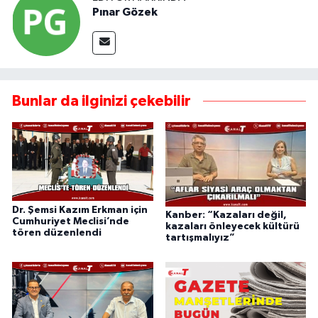
Pınar Gözek
Bunlar da ilginizi çekebilir
Dr. Şemsi Kazım Erkman için
Kanber: “Kazaları değil,
Cumhuriyet Meclisi’nde
kazaları önleyecek kültürü
tören düzenlendi
tartışmalıyız”