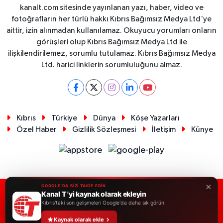
kanalt.com sitesinde yayınlanan yazı, haber, video ve
fotoğrafların her türlü hakkı Kıbrıs Bağımsız Medya Ltd'ye
aittir, izin alınmadan kullanılamaz. Okuyucu yorumları onların
görüşleri olup Kıbrıs Bağımsız Medya Ltd ile
ilişkilendirilemez, sorumlu tutulamaz. Kıbrıs Bağımsız Medya
Ltd. harici linklerin sorumluluğunu almaz.
Kıbrıs
Türkiye
Dünya
Köşe Yazarları
Özel Haber
Gizlilik Sözleşmesi
İletişim
Künye
×
GOOGLE'DA BİZİ TAKİP EDİN
Kanal T 'yi kaynak olarak ekleyin
RSS
Copyright © 2026. Her hakkı saklıdır.
Kıbrıs'taki son gelişmeleri Google'da daha sık görün.
Kaynak olarak ekle