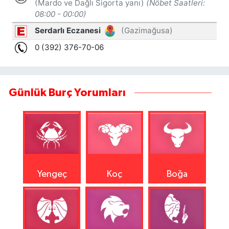
Günlük Burç Yorumları
Yengeç
Koç
Boğa