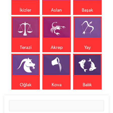
İkizler
Aslan
Başak
Terazi
Akrep
Yay
Oğlak
Kova
Balık