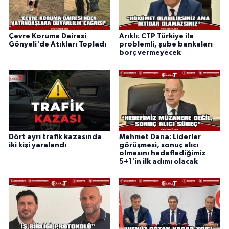
Çevre Koruma Dairesi
Arıklı: CTP Türkiye ile
Gönyeli'de Atıkları Topladı
problemli, şube bankaları
borç vermeyecek
Dört ayrı trafik kazasında
Mehmet Dana: Liderler
iki kişi yaralandı
görüşmesi, sonuç alıcı
olmasını hedeflediğimiz
5+1'in ilk adımı olacak