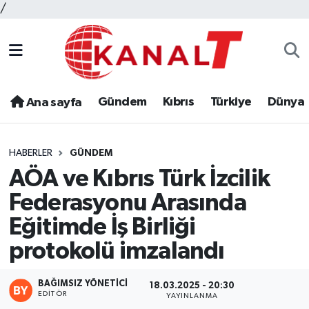
/
Gündem
Kıbrıs
Türkiye
Dünya
Ana sayfa
HABERLER
GÜNDEM
AÖA ve Kıbrıs Türk İzcilik
Federasyonu Arasında
Eğitimde İş Birliği
protokolü imzalandı
BAĞIMSIZ YÖNETICI
18.03.2025 - 20:30
EDITÖR
YAYINLANMA