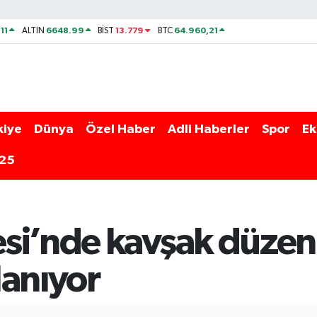
11
6648.99
13.779
64.960,21
ALTIN
BİST
BTC
kiye
Dünya
Özel Haber
Adli Haberler
Spor
Ek
025
si’nde kavşak düzen
lanıyor