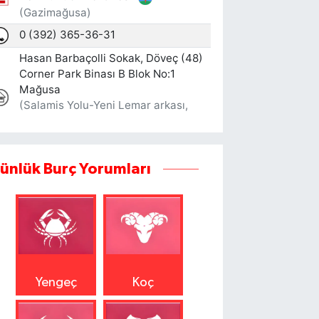
ünlük Burç Yorumları
Yengeç
Koç