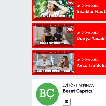
EDITÖRÜN SEÇTIĞI
Sıcaklar Hast
EDITÖRÜN SEÇTIĞI
Dünya Yasaklı
EDITÖRÜN SEÇTIĞI
Avcı: Trafik k
EDITÖR HAKKINDA
Berat Çapıtçı