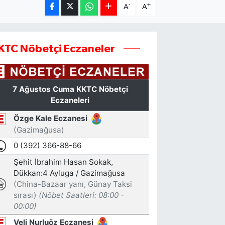
-
+
A
A
KTC Nöbetçi Eczaneler