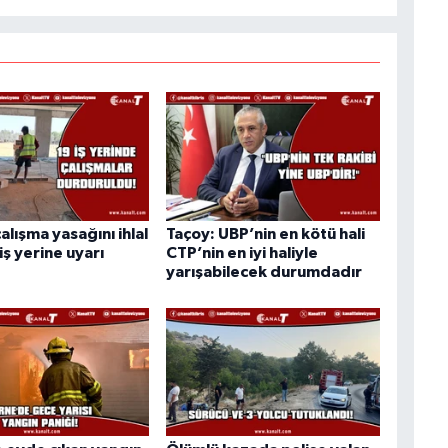
alışma yasağını ihlal
Taçoy: UBP’nin en kötü hali
iş yerine uyarı
CTP’nin en iyi haliyle
yarışabilecek durumdadır