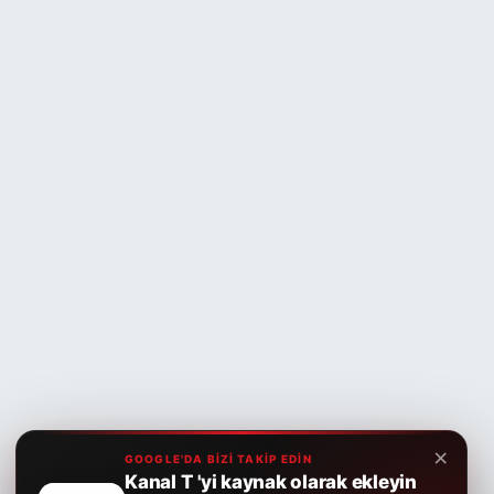
×
GOOGLE'DA BİZİ TAKİP EDİN
Kanal T 'yi kaynak olarak ekleyin