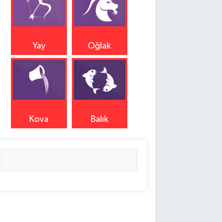
Yay
Oğlak
Kova
Balık