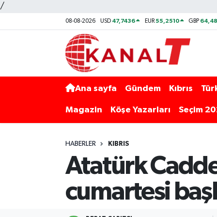
/
47,7436
55,2510
64,48
08-08-2026
USD
EUR
GBP
Ana sayfa
Gündem
Kıbrıs
Tür
Magazin
Köşe Yazarları
Seçim 2
HABERLER
KIBRIS
Atatürk Cadde
cumartesi baş