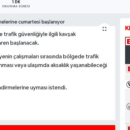
1 DK
OKUNMA SÜRESI
K
rafik güvenliğiyle ilgili kavşak
ren başlanacak.
enin çalışmaları sırasında bölgede trafik
nması veya ulaşımda aksaklık yaşanabileceği
ndirmelerine uyması istendi.