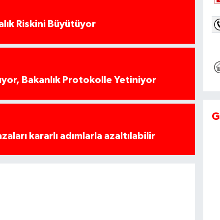
alık Riskini Büyütüyor
yor, Bakanlık Protokolle Yetiniyor
G
azaları kararlı adımlarla azaltılabilir