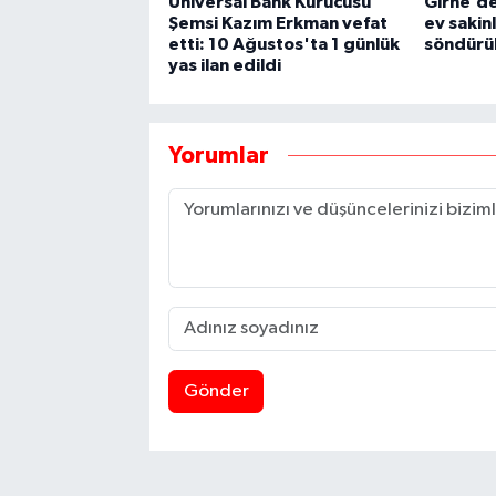
Universal Bank Kurucusu
Girne’de
Şemsi Kazım Erkman vefat
ev sakin
etti: 10 Ağustos'ta 1 günlük
söndürü
yas ilan edildi
Yorumlar
Gönder