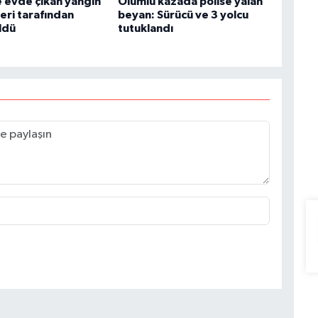
 evde çıkan yangın
Ölümlü kazada polise yalan
leri tarafından
beyan: Sürücü ve 3 yolcu
ldü
tutuklandı