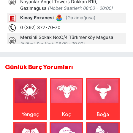
Günlük Burç Yorumları
Yengeç
Koç
Boğa