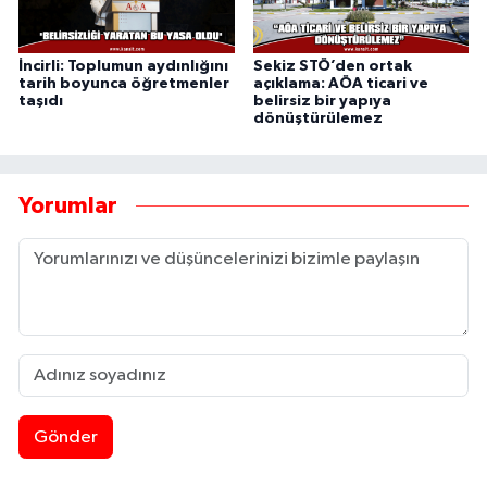
İncirli: Toplumun aydınlığını
Sekiz STÖ’den ortak
tarih boyunca öğretmenler
açıklama: AÖA ticari ve
taşıdı
belirsiz bir yapıya
dönüştürülemez
Yorumlar
Gönder