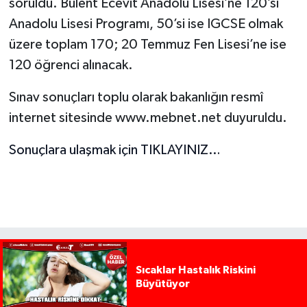
soruldu. Bülent Ecevit Anadolu Lisesi’ne 120’si
Anadolu Lisesi Programı, 50’si ise IGCSE olmak
üzere toplam 170; 20 Temmuz Fen Lisesi’ne ise
120 öğrenci alınacak.
Sınav sonuçları toplu olarak bakanlığın resmî
internet sitesinde www.mebnet.net duyuruldu.
Sonuçlara ulaşmak için TIKLAYINIZ…
Sıcaklar Hastalık Riskini
Büyütüyor