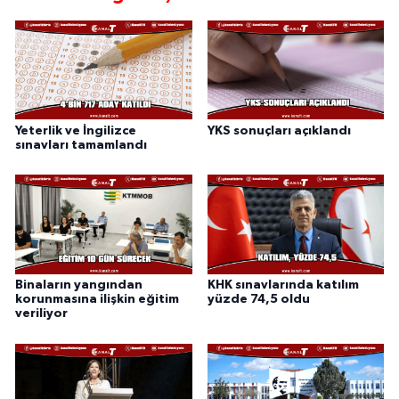
Yeterlik ve İngilizce
YKS sonuçları açıklandı
sınavları tamamlandı
Binaların yangından
KHK sınavlarında katılım
korunmasına ilişkin eğitim
yüzde 74,5 oldu
veriliyor