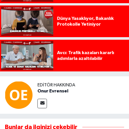
Dünya Yasaklıyor, Bakanlık
Protokolle Yetiniyor
Avcı: Trafik kazaları kararlı
adımlarla azaltılabilir
EDITÖR HAKKINDA
Onur Evrensel
Bunlar da ilginizi çekebilir