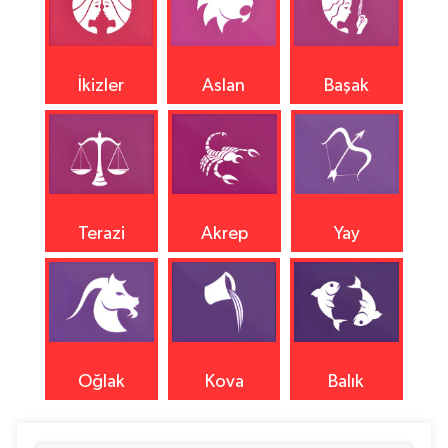
İkizler
Aslan
Başak
Terazi
Akrep
Yay
Oğlak
Kova
Balık