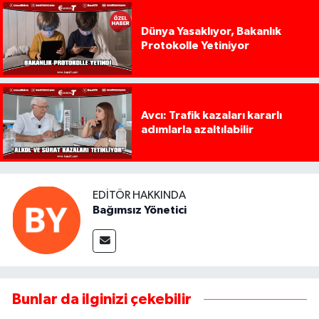
Dünya Yasaklıyor, Bakanlık
Protokolle Yetiniyor
Avcı: Trafik kazaları kararlı
adımlarla azaltılabilir
EDITÖR HAKKINDA
Bağımsız Yönetici
Bunlar da ilginizi çekebilir