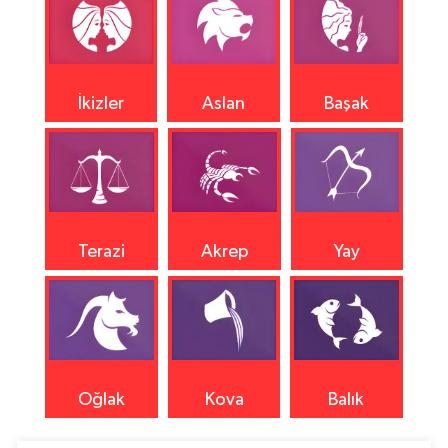
İkizler
Aslan
Başak
Terazi
Akrep
Yay
Oğlak
Kova
Balık