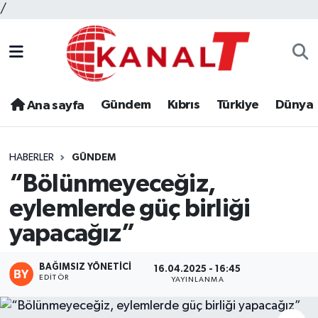
/
Gündem
Kıbrıs
Türkiye
Dünya
Ana sayfa
HABERLER
GÜNDEM
“Bölünmeyeceğiz,
eylemlerde güç birliği
yapacağız”
BAĞIMSIZ YÖNETICI
16.04.2025 - 16:45
EDITÖR
YAYINLANMA