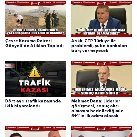
Çevre Koruma Dairesi
Arıklı: CTP Türkiye ile
Gönyeli'de Atıkları Topladı
problemli, şube bankaları
borç vermeyecek
Dört ayrı trafik kazasında
Mehmet Dana: Liderler
iki kişi yaralandı
görüşmesi, sonuç alıcı
olmasını hedeflediğimiz
5+1'in ilk adımı olacak