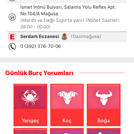
Günlük Burç Yorumları
Yengeç
Koç
Boğa