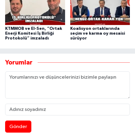
KTMMOB ve El-Sen, “Ortak
Koalisyon ortaklarında
Enerji Komitesi İş Birliği
seçim ve karma oy mesaisi
Protokolü” imzaladı
sürüyor
Yorumlar
Gönder